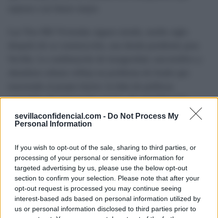
aspiran a un futuro mejor.
Las Tres Mil Viviendas siguen siendo, medio siglo
después de su construcción, una deuda pendiente para
Sevilla. La combinación de inseguridad, narcotráfico y
abandono urbano refleja un problema de fondo que
trasciende al propio barrio: la falta de políticas
sostenidas de integración social y de rehabilitación
urbana.
sevillaconfidencial.com -
Do Not Process My
Personal Information
Mientras los vecinos reclaman soluciones y sueñan con
If you wish to opt-out of the sale, sharing to third parties, or
un entorno digno, la realidad diaria sigue marcada por la
processing of your personal or sensitive information for
precariedad y el estigma. Una herida sangrante en el
targeted advertising by us, please use the below opt-out
corazón de Sevilla que aún espera respuesta.
section to confirm your selection. Please note that after your
opt-out request is processed you may continue seeing
interest-based ads based on personal information utilized by
TEMAS:
Tres Mil Viviendas
us or personal information disclosed to third parties prior to