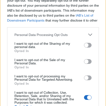
your opt-out. You may separately opt-out of the further
disclosure of your personal information by third parties on the
IAB’s list of downstream participants. This information may
also be disclosed by us to third parties on the
IAB’s List of
Downstream Participants
that may further disclose it to other
third parties.
Please note that this website/app uses one or more Google
Personal Data Processing Opt Outs
El Ayuntamiento de Sevilla planta
services and may gather and store information including but
59 árboles y más de 6.300 arbustos
not limited to your visit or usage behaviour. You may click to
I want to opt-out of the Sharing of my
personal data.
grant or deny consent to Google and its third-party tags to
Opted In
en el eje de la Feria
use your data for below specified purposes in below Google
consent section.
I want to opt-out of the Sale of my
Personal Data.
Opted In
I want to opt-out of processing my
Personal Data for Targeted Advertising.
Opted In
I want to opt-out of Collection, Use,
Retention, Sale, and/or Sharing of my
Personal Data that Is Unrelated with the
Purposes for which it was collected.