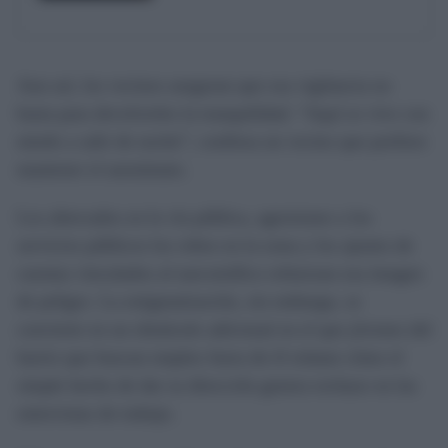
Aun así, los vecinos aseguran que esa vigilancia no
basta para devolverles la tranquilidad. “Aquí se vive con
miedo a salir de noche”, confiesa un vecino que prefiere
mantener el anonimato.
Los altercados en la vía pública, agresiones a los
servicios públicos los robos en la zona y los ajustes de
cuentas vinculados al narcotráfico refuerzan esa imagen
de peligro. La estigmatización, sin embargo, se
convierte en un obstáculo adicional en el que jóvenes del
barrio que buscan empleo fuera de él relatan cómo el
simple hecho de dar su dirección genera rechazo en las
entrevistas de trabajo.