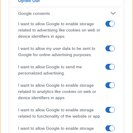
Opted Out
Google consents
Nuevos árboles y arbustos en Sevilla.
I want to allow Google to enable storage
related to advertising like cookies on web or
Escrito por:
Jose Manuel Garcia Bautista
device identifiers in apps.
07/08/2026
I want to allow my user data to be sent to
Actualizado:
07/08/2026 (08:09 AM)
Google for online advertising purposes.
Sevilla, el Ayuntamiento de Sevilla y la avenida
I want to allow Google to send me
Presidente Adolfo Suárez concentran una nueva
personalized advertising.
intervención de mejora urbana con la incorporación de
I want to allow Google to enable storage
59 árboles y más de 6.300 arbustos en uno de los
related to analytics like cookies on web or
device identifiers in apps.
principales accesos al entorno de la Feria.
I want to allow Google to enable storage
Los trabajos forman parte de la primera fase del
related to functionality of the website or app.
proyecto de restauración paisajística del denominado eje
I want to allow Google to enable storage
de la Feria, una actuación que busca renovar la imagen