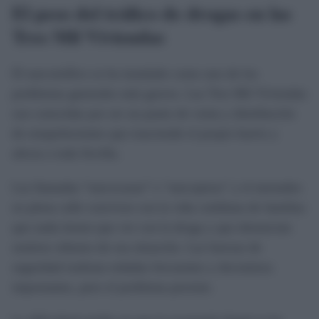
El peso del tráfico de drogas en las
Tres Mil Viviendas
El narcotráfico se ha instalado como uno de los
problemas generales más graves. Las Tres Mil Viviendas
son conocidas por ser un punto de venta y distribución
de estupefacientes que trasciende el propio barrio y
afecta a toda Sevilla.
Las llamadas “narcocasas” o "narcopisos" y el menudeo
en plena calle conviven con la vida cotidiana de familias
que nada tienen que ver con la droga y que denuncian
sentirse rehenes de esa situación. Las fuerzas de
seguridad realizan redadas frecuentes y decomisos
importantes, pero el problema persiste.