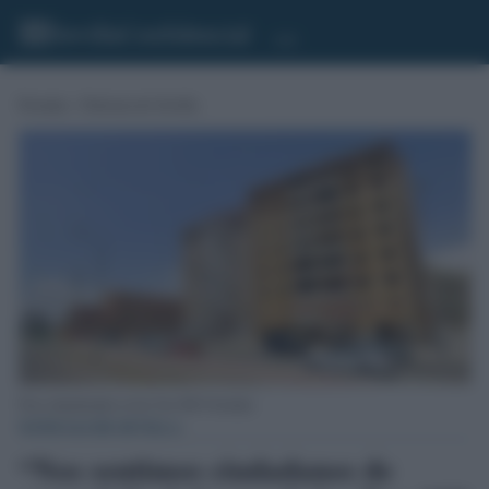
Portada
»
Noticias de Sevilla
Pisos abandonados en las Tres Mil Viviendas.
NOTICIAS DE SEVILLA
“Nos sentimos ciudadanos de