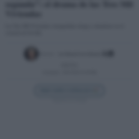
segunda”: el drama de las Tres Mil
Viviendas
Las Tres Mil Viviendas: inseguridad, droga y abandono en el
corazón de Sevilla
Escrito por:
Jose Manuel Garcia Bautista
08/09/2025
Actualizado:
28/01/2026 (14:58 PM)
Añadir Sevilla Confidencial en
Síguenos en Google