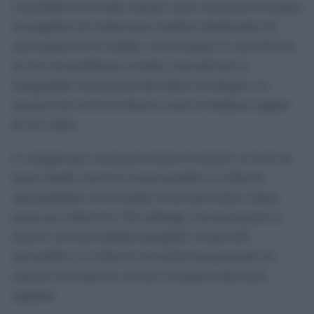
Concebido en los años setenta como un proyecto de gran
envergadura de realojo para familias desplazadas de
otros puntos de la ciudad, con el tiempo se convirtió en
un foco de problemas sociales, marcado por la
inseguridad, la presencia del tráfico de drogas y la
ausencia de servicios básicos como la limpieza regular
de sus calles.
La imagen que se proyecta hacia el exterior es la de un
barrio donde conviven la precariedad y la falta de
oportunidades con un tejido social que lucha a duras
penas por sobrevivir. Sin embargo, esa percepción se
mezcla con una realidad innegable: el peso del
narcotráfico y la falta de inversión han generado un
entorno en el que los vecinos reclaman soluciones
urgentes.