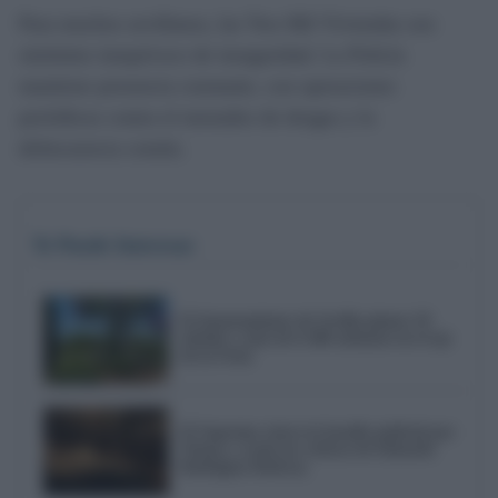
Para muchos sevillanos, las Tres Mil Viviendas son
sinónimo inequívoco de inseguridad. La Policía
mantiene presencia constante, con operaciones
periódicas contra el menudeo de drogas y la
delincuencia común.
Te Puede Interesar
El Ayuntamiento de Sevilla planta 59
árboles y más de 6.300 arbustos en el eje
de la Feria
El Supremo cierra la batalla judicial por
Triana y avala las críticas de Eduardo
Rodríguez Rodway