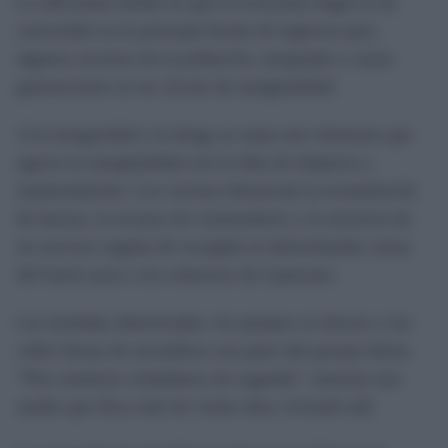
La dificultad estriba en que la economía ilegal se ha
convertido en la principal fuente de ingresos para
algunos sectores de la población, atrapando a varias
generaciones en un círculo de marginalidad.
A la inseguridad y la droga se suma otro elemento que
agrava la marginalidad con la falta de limpieza y
mantenimiento. Los vecinos denuncian la acumulación
de basura, la escasez de contenedores y la ausencia de
un servicio regular de recogida en determinadas zonas
del barrio pese a los esfuerzos de Lipassam.
Las fachadas deterioradas, los parques en desuso y las
calles llenas de escombros son parte del paisaje diario.
“Nos sentimos ciudadanos de segunda”, lamenta una
madre que lleva más de veinte años viviendo allí.