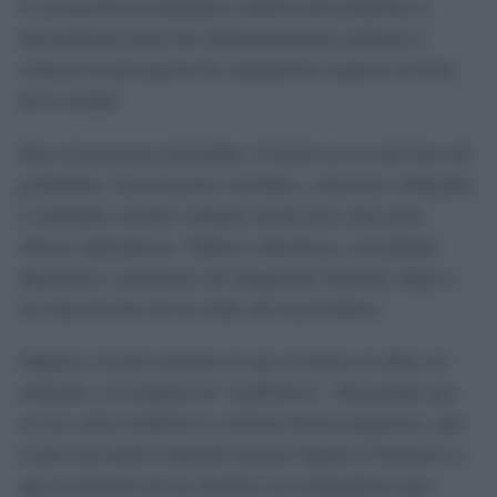
La sensación de abandono institucional alimenta la
desconfianza hacia las administraciones públicas y
refuerza la percepción de aislamiento respecto al resto
de la ciudad.
Pese al panorama desolador, el barrio no es solo foco de
problemas. Asociaciones vecinales, colectivos culturales
y entidades sociales trabajan desde hace años para
ofrecer alternativas. Talleres educativos, actividades
deportivas y proyectos de integración intentan alejar a
los más jóvenes de las redes del narcotráfico.
Algunos vecinos insisten en que el barrio no debe ser
reducido a la etiqueta de “conflictivo”. Recuerdan que
en sus calles también se celebran fiestas populares, que
existe una fuerte tradición musical ligada al flamenco y
que la mayoría de las familias son trabajadoras que