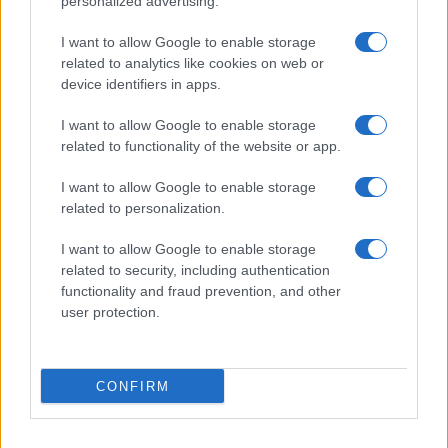
personalized advertising.
I want to allow Google to enable storage
related to analytics like cookies on web or
device identifiers in apps.
I want to allow Google to enable storage
related to functionality of the website or app.
I want to allow Google to enable storage
related to personalization.
I want to allow Google to enable storage
POLÍTICA DE PRIVACIDAD
related to security, including authentication
functionality and fraud prevention, and other
user protection.
QUIENES SOMOS
CONTACTO
CONFIRM
© 2026 Sevilla Confidencial.
Web editada y gestionada por Bamboleo Medial SL, Avda del Perú 12 11007