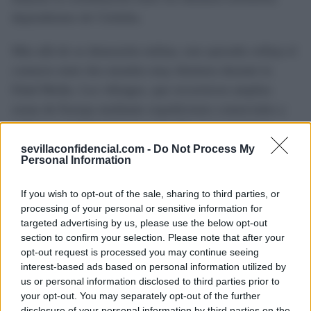
dependientes de Córdoba.
Más allá de su dimensión militar, este episodio refleja el
contacto entre dos mundos muy distintos durante la
Edad Media. Los vikingos, que recorrieron amplias
zonas de Europa mediante expediciones comerciales y
militares, también dejaron su huella en la península
ibérica.
sevillaconfidencial.com -
Do Not Process My
Personal Information
El enfrentamiento de 844 simboliza uno de los
If you wish to opt-out of the sale, sharing to third parties, or
momentos más conocidos de ese contacto y representa
processing of your personal or sensitive information for
un punto de inflexión en la política defensiva de al-
targeted advertising by us, please use the below opt-out
section to confirm your selection. Please note that after your
Ándalus, que desde entonces prestó una atención mucho
opt-out request is processed you may continue seeing
mayor a la protección de sus costas y de las rutas
interest-based ads based on personal information utilized by
fluviales frente a nuevas amenazas llegadas por mar.
us or personal information disclosed to third parties prior to
your opt-out. You may separately opt-out of the further
disclosure of your personal information by third parties on the