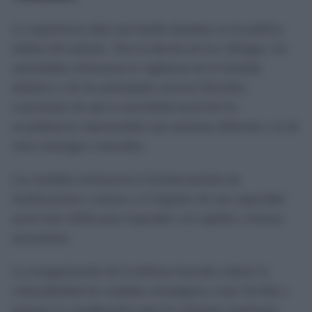
La experiencia dejó una huella duradera en la política
militar del emirato. Tras la derrota de los vikingos, las
autoridades reforzaron la vigilancia de la fachada
atlántica y de los principales accesos fluviales,
conscientes de que la movilidad naval de los
escandinavos representaba una amenaza diferente a la de
otros enemigos conocidos.
Las medidas incluyeron el fortalecimiento de
fortificaciones costeras y el impulso de una capacidad
naval más sólida para responder con rapidez a futuras
incursiones.
La reorganización de la defensa buscaba reducir la
vulnerabilidad de ciudades estratégicas como Sevilla y
mejorar la coordinación entre los distintos territorios