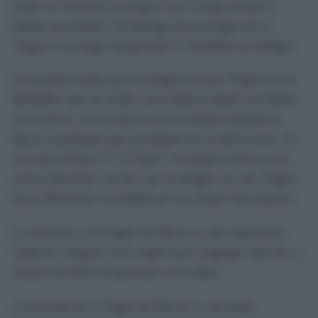
donde se encontró la imagen- por el lugar donde la
habían encontrado. El hallazgo de la imagen de la
Virgen en un lugar inesperado se considera un milagro.
La leyenda cuenta que la imagen era una Virgen de los
Remedios que los frailes mercedarios habían escondido
en la tierra o en los huecos de los árboles durante la
época musulmana para protegerla de la destrucción. Se
cree que Alfonso X "el Sabio" la mandó colocar en su
actual ubicación. Se dice que la imagen era una Virgen
de los Remedios escondida por los frailes mercedarios.
La devoción a la Virgen del Rocío es una importante
tradición religiosa en la región que congrega cada año a
cientos de miles de personas en la aldea.
La leyenda de la Virgen del Rocío es una parte