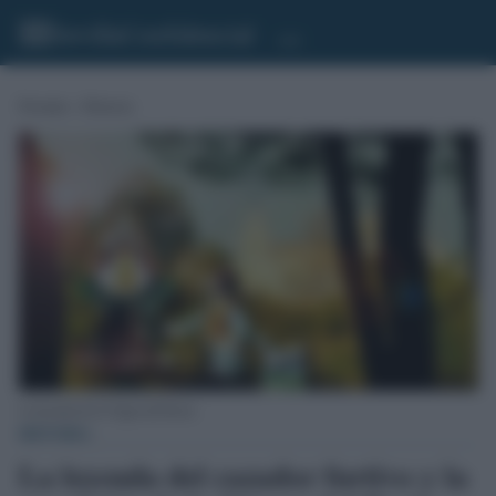
Portada
»
Historia
La leyenda de la Virgen del Rocío.
HISTORIA
La leyenda del cazador furtivo y la