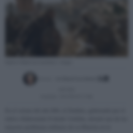
Batalla de Tablada entre musulmanes y vikingos.
Escrito por:
Jose Manuel Garcia Bautista
24/07/2026
Actualizado:
24/07/2026 (07:57 AM)
En el verano del año 844, al-Ándalus, gobernado por el
mítico Abderramán II desde Córdoba, afrontó uno de los
mayores problemas militares de su Historia en la