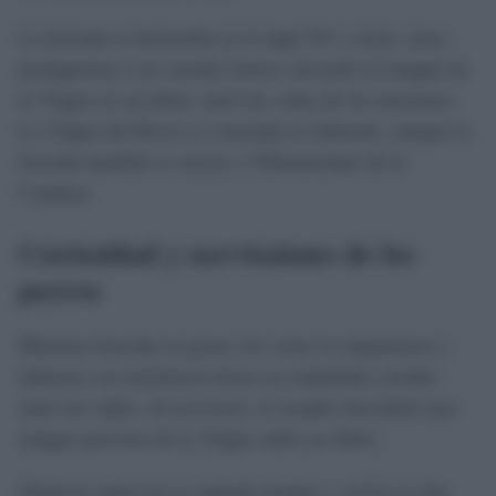
La leyenda se desarrolla en el siglo XV y tiene como
protagonista a un cazador furtivo encontró la imagen de
la Virgen en un árbol, entre las cañas de las marismas.
La Virgen del Rocío es venerada en Almonte, aunque la
leyenda también se asocia a Villamanrique de la
Condesa.
Curiosidad y nerviosismo de los
perros
Mientras buscaba su presa, los canes se inquietaron y
ladraron con insistencia hacia un resplandor extraño
entre las cañas. Al acercarse, el cazador descubrió una
imagen preciosa de la Virgen sobre un árbol.
Despertó aquel sin la sagrada imagen y volvió al sitio