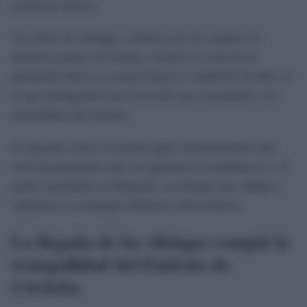
península ibérica.
Una flota de vikingos, célebres por sus ataques en
distintos puntos de Europa, alcanzó la costa de la
península ibérica y avanzó hasta la ciudad de Sevilla, en
la que protagonizó una incursión que sorprendió a las
autoridades del emirato.
El episodio marcó el primer gran enfrentamiento que
está documentado entre los guerreros escandinavos y el
poder musulmán en Hispania, un choque que obligó a
replantear la estrategia defensiva del territorio.
La llegada de los vikingos rompió la
tranquilidad del Emirato de
Córdoba