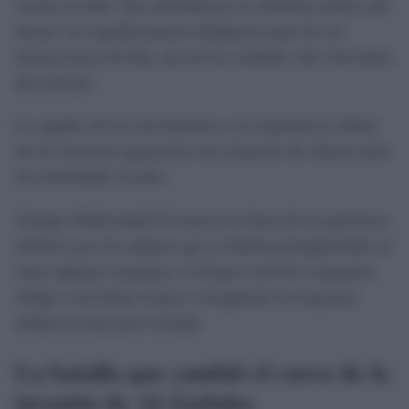
verano de 844. Tras desembarcar en distintos puntos del
litoral, los expedicionarios dirigieron parte de sus
fuerzas hacia Sevilla, una de las ciudades más relevantes
del emirato.
La rapidez de los movimientos y la experiencia militar
de los invasores generaron una situación de alarma entre
las autoridades locales.
Aunque Abderramán II conocía la fama de los guerreros
nórdicos por los ataques que ya habían protagonizado en
otras regiones europeas, el alcance real de la amenaza
obligó a movilizar tropas y reorganizar la respuesta
militar en muy poco tiempo.
La batalla que cambió el curso de la
invasión de Al-Ándalus