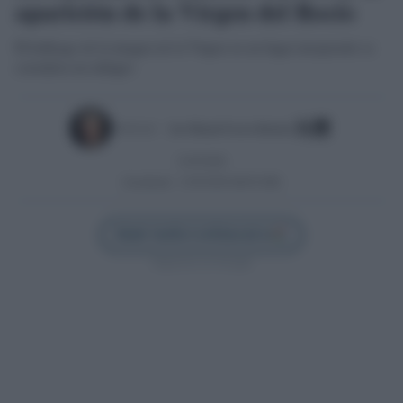
aparición de la Virgen del Rocío
El hallazgo de la imagen de la Virgen en un lugar inesperado se
considera un milagro
Escrito por:
Jose Manuel Garcia Bautista
21/05/2026
Actualizado:
21/05/2026 (08:03 AM)
Añadir Sevilla Confidencial en
Síguenos en Google