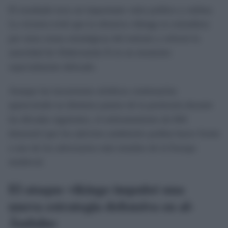
El resultado tuvo un importante valor político y militar.
La victoria evitó que la ofensiva vikinga se extendiera
por otras zonas estratégicas del emirato y reforzó la
autoridad de Abderramán II en un momento
especialmente delicado.
Aunque las incursiones nórdicas continuarían
apareciendo en distintos puntos de la península durante
las décadas siguientes, el enfrentamiento de 844
demostró que los ejércitos andalusíes podían hacer frente
a uno de los adversarios más temidos de la Europa
medieval.
El ataque vikingo impulsó una
nueva estrategia defensiva en al-
Ándalus