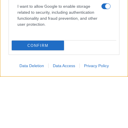
I want to allow Google to enable storage
Su legado permanece integrado en el paisaje cotidiano
related to security, including authentication
functionality and fraud prevention, and other
de Sevilla, aunque la dimensión completa de su
user protection.
aportación suele quedar eclipsada por algunos de sus
proyectos más populares.
CONFIRM
Formado en la Escuela Superior de Arquitectura de
Madrid, obtuvo el título en 1902 después de una etapa
académica destacada. Entre sus profesores figuraban
Data Deletion
Data Access
Privacy Policy
nombres influyentes como Ricardo Velázquez Bosco y
Vicente Lampérez, cuyas enseñanzas marcaron su
evolución profesional.
Sus primeros trabajos mostraron una clara influencia
modernista, pero con el paso de los años orientó su
producción hacia un lenguaje propio basado en la
reinterpretación de elementos históricos y tradicionales