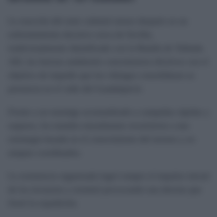
La reacción del emir culminó meses después en un
enfrentamiento decisivo cerca de Sevilla,
tradicionalmente identificado con la Batalla de Tablada.
Allí, las fuerzas andalusíes concentraron efectivos con el
objetivo de impedir que los vikingos consolidaran su
presencia en el valle del Guadalquivir.
Frente a un enemigo acostumbrado a campañas rápidas y
saqueos, los mandos musulmanes recurrieron a una
estrategia basada en el conocimiento del terreno y en
ataques coordinados.
La resistencia organizada logró romper el impulso inicial
de los invasores y terminó provocando una derrota que
frenó la expedición.