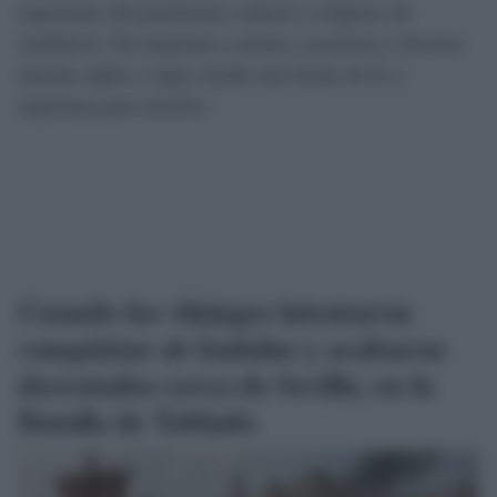
importante del patrimonio cultural y religioso de
Andalucía. Ha inspirado a artistas, escritores y devotos
durante siglos y sigue siendo una fuente de fe y
esperanza para muchos.
Cuando los vikingos intentaron
conquistar al-Ándalus y acabaron
derrotados cerca de Sevilla, en la
Batalla de Tablada