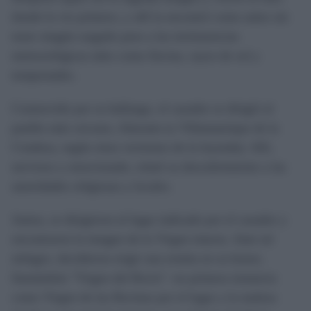
donde la vio primero, y allí la encontró como antes sin
tener ningún rasguño pese a las inclemencias
meteorológicas tales como lluvias, rayos de sol y
tempestades.
Conmovido por su hallazgo, el cazador se dirigió al
pueblo más cercano, Almonte (o Villamanrique de la
Condesa, según otras versiones de la leyenda). Allí,
nervioso y emocionado, relató su descubrimiento a las
autoridades religiosas y locales.
Juntos, se dirigieron al lugar indicado por el cazador y
encontraron la imagen de la Virgen intacta. Ante tal
milagro, decidieron erigir una ermita en su honor,
llamándola "Virgen del Rocío" -en primera instancia
como Virgen de las Rocinas por el lugar y la maleza