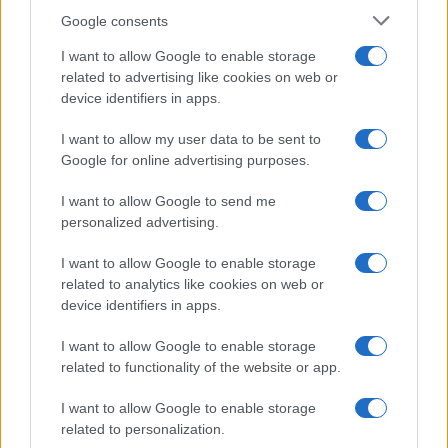
Google consents
Aníbal González, el arquitecto de Sevilla.
I want to allow Google to enable storage
related to advertising like cookies on web or
Escrito por:
Jose Manuel Garcia Bautista
device identifiers in apps.
10/06/2026
I want to allow my user data to be sent to
Actualizado:
10/06/2026 (08:09 AM)
Google for online advertising purposes.
La imagen más reconocible de Sevilla, la Plaza de
I want to allow Google to send me
personalized advertising.
España, lleva la firma de un arquitecto cuya trayectoria
fue mucho más amplia que una sola obra monumental.
I want to allow Google to enable storage
related to analytics like cookies on web or
Aníbal González Álvarez-Ossorio, nacido en la capital
device identifiers in apps.
andaluza el 10 de junio de 1876, se convirtió en el
I want to allow Google to enable storage
principal referente del regionalismo sevillano y en una
related to functionality of the website or app.
de las figuras decisivas para entender la transformación
I want to allow Google to enable storage
urbana de la ciudad durante las primeras décadas del
related to personalization.
siglo XX.