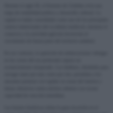
Durante el siglo IX, el Emirato de Córdoba vivía una
etapa de estabilidad política y desarrollo cultural. La
capital se había consolidado como uno de los principales
centros intelectuales del occidente medieval, mientras el
comercio y la actividad agrícola favorecían el
crecimiento de buena parte del territorio andalusí.
En ese contexto, la aparición de embarcaciones vikingas
en las costas del sur peninsular supuso un
acontecimiento inesperado. Los drakkars, diseñados para
navegar tanto por mar como por ríos, permitían a los
atacantes penetrar con rapidez en zonas del interior y
lanzar ofensivas contra núcleos urbanos con escasa
capacidad de reacción inmediata.
Las fuentes históricas sitúan la gran incursión en el