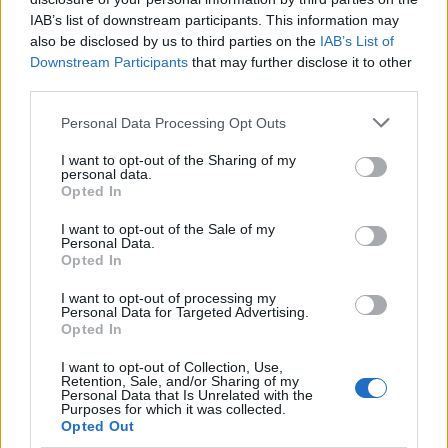
IAB’s list of downstream participants. This information may
also be disclosed by us to third parties on the
IAB’s List of
Downstream Participants
that may further disclose it to other
third parties.
Please note that this website/app uses one or more Google
Personal Data Processing Opt Outs
El arquitecto que diseñó la Plaza de
services and may gather and store information including but
España y murió casi en el olvido: la
not limited to your visit or usage behaviour. You may click to
I want to opt-out of the Sharing of my
personal data.
grant or deny consent to Google and its third-party tags to
Opted In
historia de Aníbal González
use your data for below specified purposes in below Google
consent section.
I want to opt-out of the Sale of my
Personal Data.
Opted In
I want to opt-out of processing my
Personal Data for Targeted Advertising.
Opted In
I want to opt-out of Collection, Use,
Retention, Sale, and/or Sharing of my
Personal Data that Is Unrelated with the
Purposes for which it was collected.
Opted Out