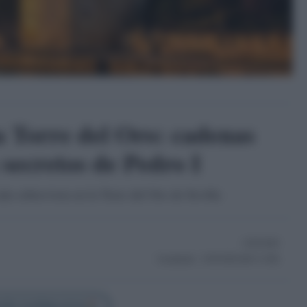
la Torre del Oro: cadenas
 secretos de Pedro I
 aún sobreviven en la Torre del Oro de Sevilla
13/05/2026
Actualizado:
13/05/2026 (08:11 AM)
illa Confidencial en