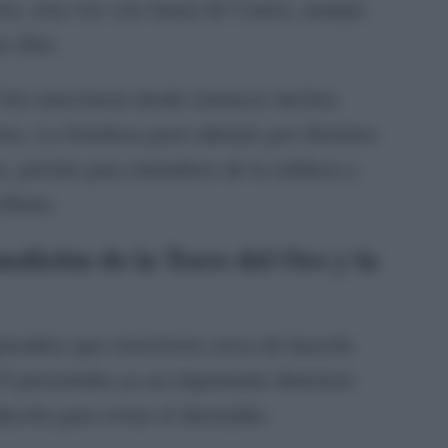
rse, esta vez con Juana de Castro, aunque
s días.
el Oro mezclaron desde entonces hechos
s. La fortaleza pasó además por distintos
ro, prisión para miembros de la nobleza y
illano.
lición de la Torre del Oro y la
pisodios que estuvieron cerca de hacerla
I presentaba ya un importante deterioro
dación para evitar el derrumbe.