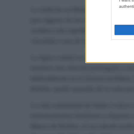
authenti
La tradición sevillana sostiene que el 
para algunas de las mujeres con las qu
nombres más repetidos aparece Aldon
vinculada a una de las familias nobles
La figura central en la vida del rey, s
mantuvo una relación prolongada y tuvo
habitualmente en el Alcázar sevillano,
Borbón, quedó apartada de la corte po
La vida sentimental de Pedro I estuvo 
enfrentamientos familiares y disputas 
Blanca de Borbón, el rey intentó anula