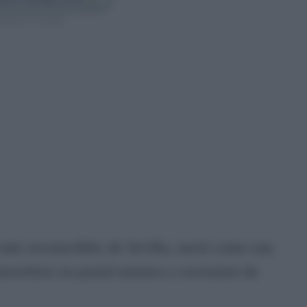
guenos en Google
 más reconocibles de Sevilla, nació como una
vertirse en postal turística o escenario de