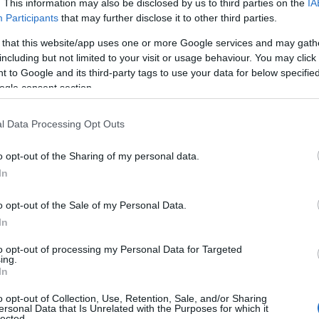
. This information may also be disclosed by us to third parties on the
IA
Participants
that may further disclose it to other third parties.
 visible desde gran distancia.
 that this website/app uses one or more Google services and may gath
including but not limited to your visit or usage behaviour. You may click 
luyeron que aquel efecto luminoso era
 to Google and its third-party tags to use your data for below specifi
e cal y paja prensada aplicada sobre la
ogle consent section.
l Data Processing Opt Outs
resultó decisiva durante la conquista castellana
o opt-out of the Sharing of my personal data.
In
 de Fernando III cercaron la ciudad y bloquearon
o opt-out of the Sale of my Personal Data.
In
. Una enorme cadena unía la torre con otra
to opt-out of processing my Personal Data for Targeted
ing.
iana y protegía el puente de barcas que abastecía
In
o opt-out of Collection, Use, Retention, Sale, and/or Sharing
ersonal Data that Is Unrelated with the Purposes for which it
lected.