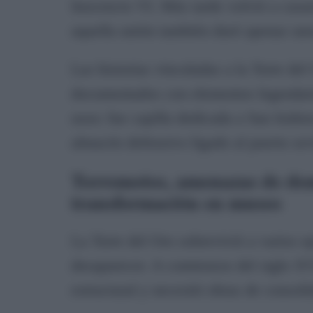
Inocencio VI. Más tarde volvió a casa
aquella unión también duró apenas uno
Las historias vinculadas a la Torre d
documentados con elementos legendario
usos: fue capilla dedicada a San Isido
almacén defensivo ligado al puerto sev
Terremotos, amenazas de demo
transformación en museo
La Torre del Oro sobrevivió a varios e
desaparecer. A comienzos del siglo XV
estructural y necesitó obras de consoli