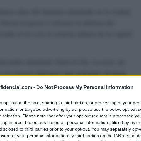
ltimos años del dominio almohade en la ciudad,
luvial al puerto y reforzar la defensa del
ctaba el río con el corazón urbano de la capital
obernador almohade Abud el Olá. La torre, de
n un sistema defensivo que enlazaba distintas
Alcázar.
nfidencial.com -
Do Not Process My Personal Information
saparecida Torre de la Fortaleza, la Torre de la
to opt-out of the sale, sharing to third parties, or processing of your per
formation for targeted advertising by us, please use the below opt-out s
tegían la ribera sevillana.
r selection. Please note that after your opt-out request is processed y
eing interest-based ads based on personal information utilized by us or
ahab. Durante siglos se creyó que hacía
disclosed to third parties prior to your opt-out. You may separately opt-
losure of your personal information by third parties on the IAB’s list of
ados que revestían parte de la estructura y cuyo