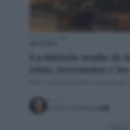
Torre del Oro en un pasado.
HISTORIA
La historia oculta de 
rotas, terremotos y los
Pedro I el Cruel, las leyendas y la historia que
Escrito por:
Jose Manuel Garcia Bautista
Añadir Sev