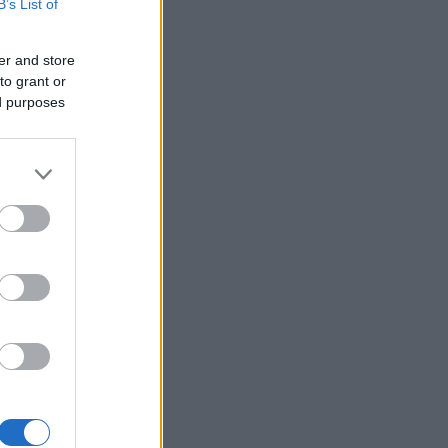
B’s List of
er and store
to grant or
ed purposes