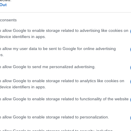
marinos dirigidos por Ramón Bonifaz la maniobra
Out
mbarcaciones reforzadas y cargadas de peso
consents
an atacadas desde ambas orillas.
o allow Google to enable storage related to advertising like cookies on
evice identifiers in apps.
a fluvial y destruyendo el puente, dejando a
o allow my user data to be sent to Google for online advertising
 caída definitiva de la ciudad en manos
s.
to allow Google to send me personalized advertising.
as historias que rodearon a la torre
o allow Google to enable storage related to analytics like cookies on
evice identifiers in apps.
l Oro dejó de ser únicamente una construcción
o allow Google to enable storage related to functionality of the website
reno de la leyenda. Buena parte de esos relatos
 de Castilla, conocido por unos como Pedro el
o allow Google to enable storage related to personalization.
iero.
o allow Google to enable storage related to security, including