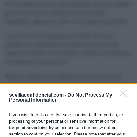
En los últimos meses se han registrado varios accidentes
graves en carreteras andaluzas con motoristas
implicados, algunos de ellos con víctimas muy jóvenes.
Los servicios de emergencia recuerdan de forma
periódica la importancia de extremar la precaución,
respetar los límites de velocidad y utilizar correctamente
los elementos de protección.
Mientras continúan las diligencias para esclarecer lo
ocurrido en Pilas, el municipio permanece pendiente de
los resultados de la investigación y de la evolución de
sevillaconfidencial.com -
Do Not Process My
Personal Information
las personas heridas en el accidente.
If you wish to opt-out of the sale, sharing to third parties, or
La Guardia Civil será la encargada de elaborar el
processing of your personal or sensitive information for
atestado definitivo sobre un siniestro que ha terminado
targeted advertising by us, please use the below opt-out
con la vida de un joven de 18 años.
section to confirm your selection. Please note that after your