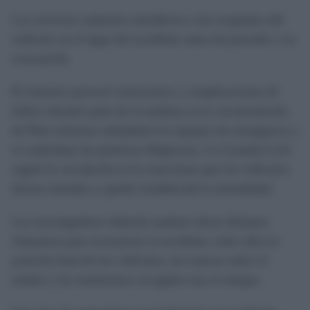
Los servicios sanitarios atendieron a las ocupantes del
vehículo en el lugar del accidente antes de proceder a su
evacuación.
El siniestro provocó retenciones y complicaciones de
tráfico durante parte de la mañana en la circunvalación
de Pilas mientras trabajaban los equipos de emergencia y
se realizaban las primeras diligencias. La Guardia Civil
reguló la circulación en la zona hasta que los vehículos
fueron retirados y quedó restablecida la normalidad.
Los investigadores deberán analizar ahora distintos
elementos para reconstruir el accidente, entre ellos la
posición final de los vehículos, las marcas sobre el
asfalto y los testimonios recogidos tras el choque.