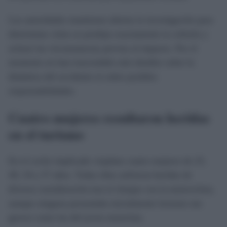
Las autoridades mantienen abierta la investigación para
determinar cómo se produjo exactamente la colisión y
aclarar las circunstancias previas al impacto. Por el
momento no han trascendido más detalles sobre la
dinámica del accidente ni sobre posibles
responsabilidades.
Cuatro mujeres resultaron heridas
en el turismo
En el coche implicado viajaban cuatro mujeres de 25,
49, 54 y 57 años. Todas ellas sufrieron heridas de
diversa consideración tras el choque con la motocicleta,
aunque ninguna presentaba inicialmente lesiones tan
graves como las del joven motorista.