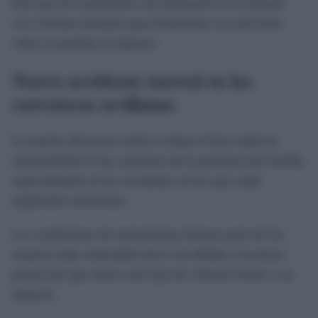
Este tipo de actuaciones son habituales en accidentes
con víctimas mortales para determinar con precisión
cómo se produjo el impacto.
Nuevo accidente mortal en las
carreteras sevillanas
La muerte del joven vuelve a situar el foco sobre la
siniestralidad en las carreteras de la provincia de Sevilla,
especialmente en los accidentes en los que están
implicados motoristas.
Los conductores de motocicletas forman parte de los
usuarios más vulnerables de la vía debido a la menor
protección que ofrece este tipo de vehículo frente a un
impacto.