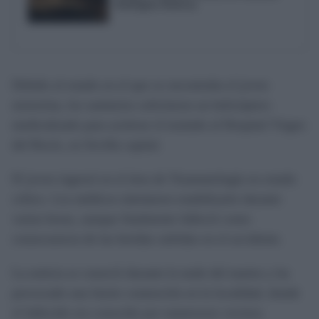
Rodríguez Rodway
Debido al estado en el que se encontraba el joven
motorista, los sanitarios solicitaron un helicóptero
medicalizado para acelerar el traslado al Hospital Virgen
del Rocío, en Sevilla capital.
El joven ingresó en el área de Traumatología en estado
crítico. Los médicos intentaron estabilizarlo durante
varias horas, aunque finalmente falleció como
consecuencia de las heridas sufridas en el accidente.
La noticia se conoció durante la tarde del martes y ha
provocado una fuerte conmoción en la localidad, donde
el fallecido era conocido por numerosos vecinos.