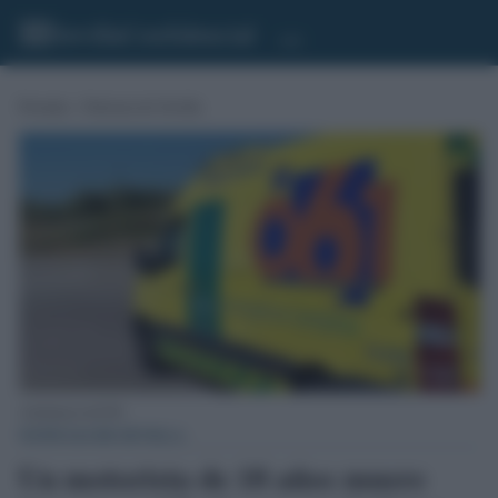
Portada
»
Noticias de Sevilla
Ambulancia del 061.
NOTICIAS DE SEVILLA
Un motorista de 18 años muere