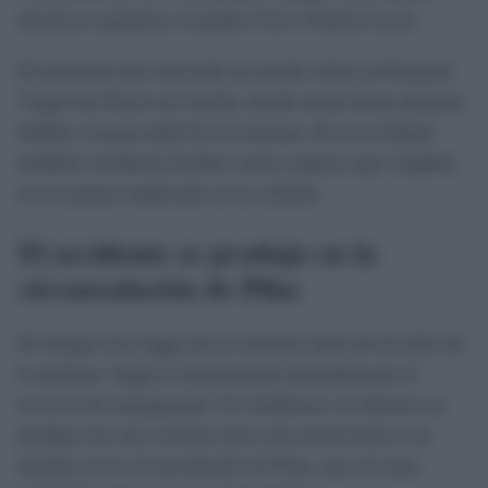
efectivos sanitarios, Guardia Civil y Policía Local.
El motorista fue evacuado en estado crítico al Hospital
Virgen del Rocío de Sevilla, donde murió horas después
debido a la gravedad de las lesiones. En el accidente
también resultaron heridas cuatro mujeres que viajaban
en el turismo implicado en la colisión.
El accidente se produjo en la
circunvalación de Pilas
El choque tuvo lugar pocos minutos antes de las diez de
la mañana. Según la información trasladada por el
servicio de emergencias 112 Andalucía, el siniestro se
produjo tras una colisión entre una motocicleta y un
turismo en la circunvalación de Pilas, una vía muy