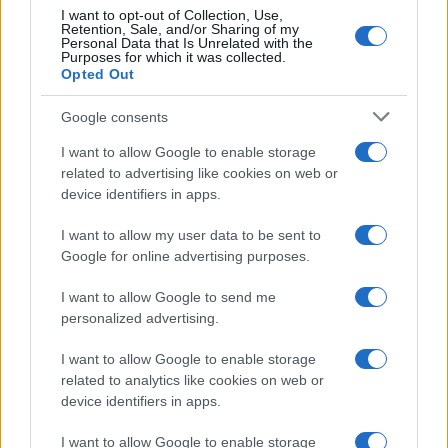
I want to opt-out of Collection, Use,
Retention, Sale, and/or Sharing of my
Personal Data that Is Unrelated with the
Purposes for which it was collected.
Opted Out
Google consents
Nuevos árboles y arbustos en Sevilla.
I want to allow Google to enable storage
related to advertising like cookies on web or
Escrito por:
Jose Manuel Garcia Bautista
device identifiers in apps.
07/08/2026
I want to allow my user data to be sent to
Actualizado:
07/08/2026 (08:09 AM)
Google for online advertising purposes.
Sevilla, el Ayuntamiento de Sevilla y la avenida
I want to allow Google to send me
Presidente Adolfo Suárez concentran una nueva
personalized advertising.
intervención de mejora urbana con la incorporación de
I want to allow Google to enable storage
59 árboles y más de 6.300 arbustos en uno de los
related to analytics like cookies on web or
device identifiers in apps.
principales accesos al entorno de la Feria.
I want to allow Google to enable storage