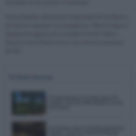
transitada en los accesos al municipio.
Varias llamadas alertaron de la gravedad del accidente y
activaron el operativo de emergencias. Hasta el lugar se
desplazaron agentes de la Guardia Civil de Tráfico,
efectivos de la Policía Local y los servicios sanitarios
del 061.
Te Puede Interesar
El Ayuntamiento de Sevilla planta 59
árboles y más de 6.300 arbustos en el eje
de la Feria
El Supremo cierra la batalla judicial por
Triana y avala las críticas de Eduardo