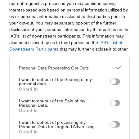
opt-out request is processed you may continue seeing
interest-based ads based on personal information utilized by
TEMAS:
Sucesos en Sevilla
us or personal information disclosed to third parties prior to
your opt-out. You may separately opt-out of the further
disclosure of your personal information by third parties on the
IAB’s list of downstream participants. This information may
also be disclosed by us to third parties on the
IAB’s List of
Downstream Participants
that may further disclose it to other
third parties.
Please note that this website/app uses one or more Google
Personal Data Processing Opt Outs
El Ayuntamiento de Sevilla planta
services and may gather and store information including but
59 árboles y más de 6.300 arbustos
not limited to your visit or usage behaviour. You may click to
I want to opt-out of the Sharing of my
personal data.
grant or deny consent to Google and its third-party tags to
en el eje de la Feria
Opted In
use your data for below specified purposes in below Google
consent section.
I want to opt-out of the Sale of my
Personal Data.
Opted In
I want to opt-out of processing my
Personal Data for Targeted Advertising.
Opted In