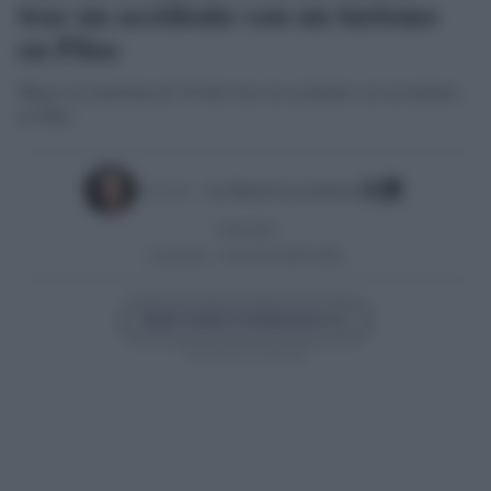
tras un accidente con un turismo
en Pilas
Muere un motorista de 18 años tras un accidente con un turismo
en Pilas
Escrito por:
Jose Manuel Garcia Bautista
14/05/2026
Actualizado:
14/05/2026 (08:00 AM)
Añadir Sevilla Confidencial en
Síguenos en Google