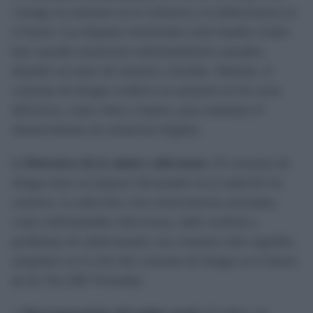
consigo un aumento en la violencia y la delincuencia en
el barrio. Las disputas territoriales entre bandas rivales
han causado numerosos enfrentamientos armados,
dejando un rastro de muertes y heridas. Además, el
consumo de drogas conlleva un aumento en los actos
delictivos, como robos y hurtos, para mantener el
abastecimiento de sustancias ilegales.
b)
Deterioro de la salud y adicciones
: El consumo de
drogas tiene un impacto devastador en la salud de los
usuarios. La adicción y las consecuencias asociadas,
como enfermedades infecciosas, daño cerebral y
problemas de salud mental, son comunes entre aquellos
atrapados en el ciclo del consumo de drogas en el barrio
de las Tres Mil Viviendas.