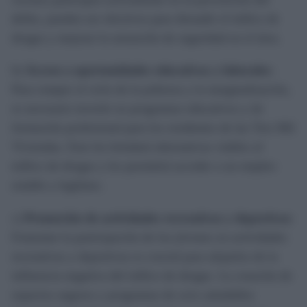
delito, pueden ser efectivos para disuadir el tráfico de
drogas y mejorar la sensación de seguridad en el área.
b)
Acceso a oportunidades educativas y laborales
:
Para romper el ciclo de la pobreza y la marginalización,
es necesario invertir en programas educativos y de
formación profesional para los residentes de las Tres Mil
Viviendas. Esto les brindará alternativas viables al
tráfico de drogas y les permitirá acceder a un empleo
estable y legítimo.
c)
Promoción de actividades recreativas y deportivas
:
Fomentar la participación de los jóvenes en actividades
recreativas y deportivas es crucial para alejarlos de la
influencia negativa del tráfico de drogas. La creación de
espacios seguros y programas de ocio saludables