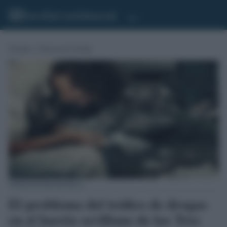
Portada
»
Noticias de Sevilla
NOTICIAS DE SEVILLA
El problema del tráfico de drogas
en el barrio sevillano de las Tres