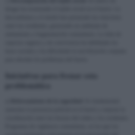
c)
Descomposición del tejido social
: El tráfico de
drogas ha erosionado el tejido social en el barrio. La
desconfianza y el miedo han permeado las relaciones
entre los residentes, generando un ambiente de
aislamiento y fragmentación comunitaria. La falta de
espacios seguros y de convivencia ha debilitado los
lazos sociales y ha dificultado la movilización conjunta
para abordar los problemas del barrio.
Iniciativas para frenar esta
problemática
a)
Reforzamiento de la seguridad
: Es fundamental
aumentar la presencia policial en el barrio y mejorar la
coordinación entre las fuerzas del orden y los residentes.
Programas de vigilancia comunitaria, en los que los
vecinos participen activamente en la prevención del