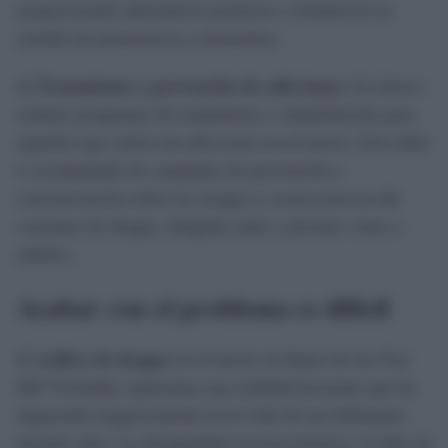
proporcionará alternativas positivas y fortalecerá su
sentido de pertenencia y autoestima.
d)
Tratamiento y prevención de adicciones
: Es básico
realizar programas de tratamiento y rehabilitación para
aquellos que sufren de adicciones en el barrio. Esto debe
ir acompañado de campañas de prevención y
concienciación sobre los riesgos y consecuencias del
consumo de drogas, dirigidas tanto a jóvenes como a
adultos.
Acabar con el problema es difícil
El
tráfico de drogas
en el barrio sevillano de las Tres
Mil Viviendas representa una realidad lacerante que ha
impactado negativamente en la vida de sus habitantes
durante años. La desigualdad socioeconómica, la falta de