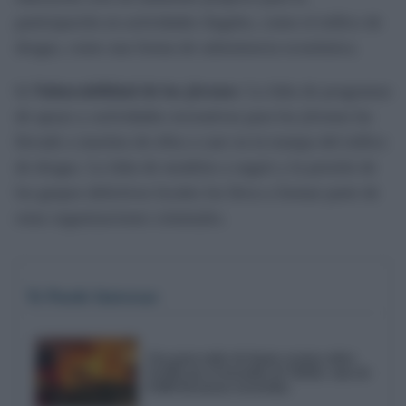
participación en actividades ilegales, como el tráfico de
drogas, como una forma de subsistencia económica.
b)
Vulnerabilidad de los jóvenes
: La falta de programas
de apoyo y actividades recreativas para los jóvenes ha
llevado a muchos de ellos a caer en la trampa del tráfico
de drogas. La falta de modelos a seguir y la presión de
los grupos delictivos locales los lleva a formar parte de
estas organizaciones criminales.
Te Puede Interesar
Una gran nube de humo avanza sobre
Sevilla por el incendio de Niebla: más de
8.000 hectáreas recorridas