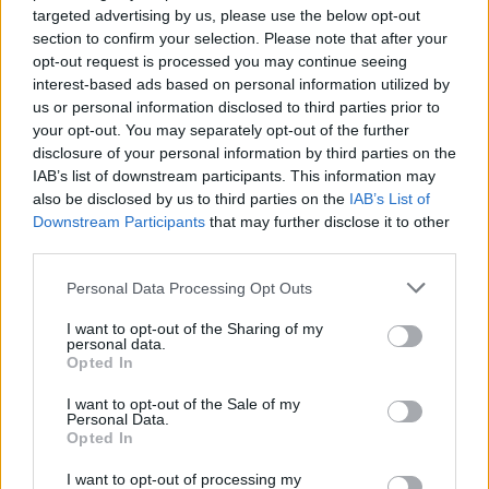
aquellas otras zonas donde se vive con una mayor
targeted advertising by us, please use the below opt-out
normalidad.
section to confirm your selection. Please note that after your
opt-out request is processed you may continue seeing
interest-based ads based on personal information utilized by
TEMAS:
Tres Mil Viviendas
us or personal information disclosed to third parties prior to
your opt-out. You may separately opt-out of the further
disclosure of your personal information by third parties on the
IAB’s list of downstream participants. This information may
also be disclosed by us to third parties on the
IAB’s List of
Downstream Participants
that may further disclose it to other
third parties.
Please note that this website/app uses one or more Google
Personal Data Processing Opt Outs
Una gran nube de humo avanza
services and may gather and store information including but
sobre Sevilla por el incendio de
not limited to your visit or usage behaviour. You may click to
I want to opt-out of the Sharing of my
personal data.
grant or deny consent to Google and its third-party tags to
Opted In
Niebla: más de 8.000 hectáreas
use your data for below specified purposes in below Google
consent section.
recorridas
I want to opt-out of the Sale of my
Personal Data.
Opted In
I want to opt-out of processing my