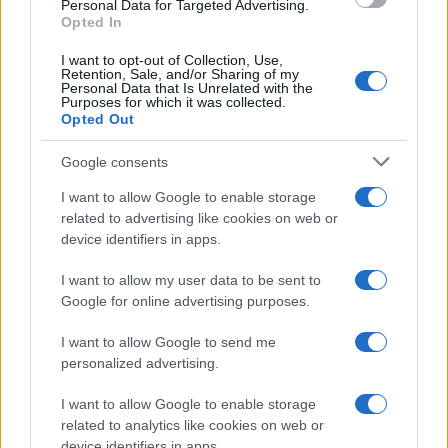
Personal Data for Targeted Advertising.
Opted In
I want to opt-out of Collection, Use,
Retention, Sale, and/or Sharing of my
Personal Data that Is Unrelated with the
Purposes for which it was collected.
Opted Out
Google consents
I want to allow Google to enable storage
Incendio forestal en Niebla.
related to advertising like cookies on web or
device identifiers in apps.
Escrito por:
Jose Manuel Garcia Bautista
I want to allow my user data to be sent to
Google for online advertising purposes.
10/08/2026
Actualizado:
10/08/2026 (08:01 AM)
I want to allow Google to send me
personalized advertising.
El incendio forestal de Niebla ya se deja sentir a decenas
de kilómetros del frente de las llamas. El humo generado
I want to allow Google to enable storage
por el fuego en Huelva ha avanzado hacia la provincia
related to analytics like cookies on web or
device identifiers in apps.