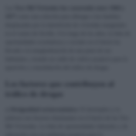
Las
Tres Mil Viviendas fue construido entre 1968 y
1977
como una solución para albergar a las familias
desplazadas por la demolición de viviendas marginales
en el centro de Sevilla. A lo largo de los años, la falta de
oportunidades económicas y sociales en el barrio ha
llevado a la marginalización de una parte de sus
habitantes, creando un caldo de cultivo propicio para la
aparición y consolidación del tráfico de drogas.
Los factores que contribuyen al
tráfico de drogas
a)
Desigualdad socioeconómica
: El desempleo y la
pobreza son factores dominantes en el barrio de las Tres
Mil Viviendas. La falta de oportunidades laborales y de
educación crea un ambiente propicio para la