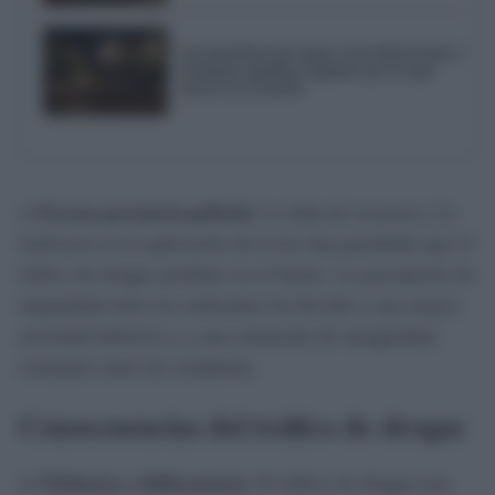
Los hosteleros de Santa Cruz dicen basta y
reclaman medidas urgentes por lo que
ocurre en el barrio
c)
Escasa presencia policial
: La falta de recursos y la
ineficacia en la aplicación de la ley han permitido que el
tráfico de drogas prolifere en el barrio. La percepción de
impunidad entre los traficantes ha llevado a una mayor
actividad delictiva y a una sensación de inseguridad
constante entre los residentes.
Consecuencias del tráfico de drogas
a)
Violencia y delincuencia
: El tráfico de drogas trae