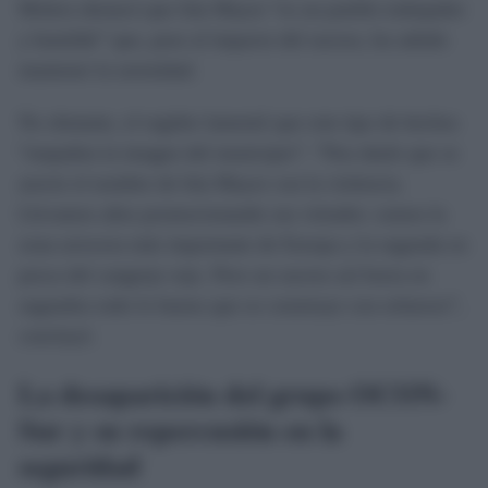
Molero destacó que Isla Mayor “es un pueblo trabajador
y humilde” que, pese al impacto del suceso, ha sabido
mantener la serenidad.
No obstante, el regidor lamentó que este tipo de hechos
“empañen la imagen del municipio”. “Nos duele que se
asocie el nombre de Isla Mayor con la violencia.
Llevamos años promocionando sus virtudes: somos la
zona arrocera más importante de Europa y la segunda en
pesca del cangrejo rojo. Pero un suceso así borra en
segundos todo lo bueno que se construye con esfuerzo”,
concluyó.
La desaparición del grupo OCON-
Sur y su repercusión en la
seguridad