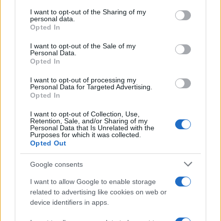
Cambios en una de las avenidas más
services and may gather and store information including but
transitadas de Sevilla: María
not limited to your visit or usage behaviour. You may click to
I want to opt-out of the Sharing of my
personal data.
grant or deny consent to Google and its third-party tags to
Opted In
Auxiliadora pierde carriles por estas
use your data for below specified purposes in below Google
consent section.
obras
I want to opt-out of the Sale of my
Personal Data.
Opted In
I want to opt-out of processing my
Personal Data for Targeted Advertising.
Opted In
I want to opt-out of Collection, Use,
Retention, Sale, and/or Sharing of my
Personal Data that Is Unrelated with the
Purposes for which it was collected.
Opted Out
Google consents
I want to allow Google to enable storage
Obras en María Auxiliadora.
related to advertising like cookies on web or
device identifiers in apps.
Escrito por:
Jose Manuel Garcia Bautista