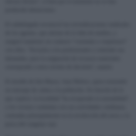
efectos ilícitos”, si bien por el momento no se han
producido detenciones.
El subdelegado reconoció las reivindicaciones sindicales
de los agentes, que alertan de la falta de medios, y
aseguró mantener un contacto “constante y respetuoso”
con ellos. “Escucho a los profesionales y entiendo sus
demandas, pero la asignación de recursos materiales
corresponde a otros niveles de decisión”, matizó.
El alcalde de Isla Mayor, Juan Molero, quiso transmitir
un mensaje de calma a la población. En función de lo
que explicó, la localidad “ha recuperado la normalidad”,
y los vecinos continúan con sus actividades cotidianas,
centradas principalmente en la recolección del arroz y la
pesca del cangrejo rojo.