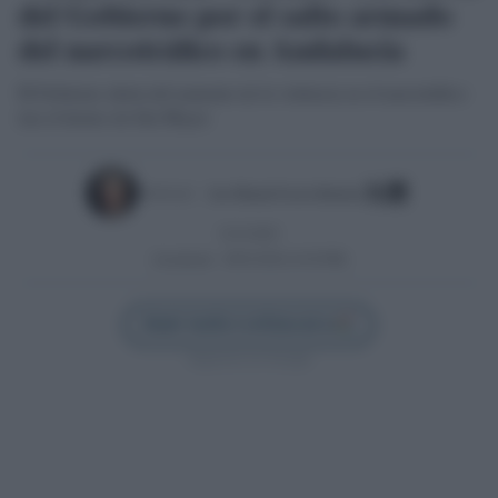
del Gobierno por el salto armado
del narcotráfico en Andalucía
El Gobierno alerta del aumento de la violencia en el narcotráfico
tras el tiroteo de Isla Mayor
Escrito por:
Jose Manuel Garcia Bautista
12/11/2025
Actualizado:
28/01/2026 (14:50 PM)
Añadir Sevilla Confidencial en
Síguenos en Google