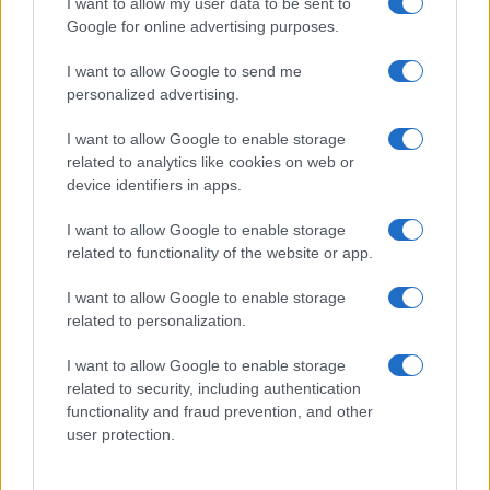
I want to allow my user data to be sent to
Google for online advertising purposes.
06/08/2026
Actualizado:
06/08/2026 (08:08 AM)
I want to allow Google to send me
personalized advertising.
Las obras del Tranvibús, uno de los principales
proyectos de movilidad que desarrolla el Ayuntamiento
I want to allow Google to enable storage
de Sevilla, obligan a introducir nuevos cambios en la
related to analytics like cookies on web or
device identifiers in apps.
circulación de la avenida de María Auxiliadora.
I want to allow Google to enable storage
La reducción provisional de carriles responde al avance
related to functionality of the website or app.
de los trabajos para completar el corredor reservado del
I want to allow Google to enable storage
bus de tránsito rápido (BTR), una actuación que afecta a
related to personalization.
uno de los ejes con mayor intensidad de tráfico de la
I want to allow Google to enable storage
ciudad y que conecta con la estación de Santa Justa y el
related to security, including authentication
acceso al centro histórico.
functionality and fraud prevention, and other
user protection.
La modificación de la circulación se enmarca en las
distintas fases de ejecución previstas para extender la