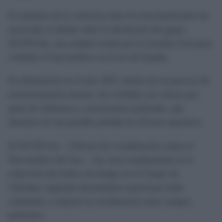
El aumento de la violencia entre los narcotraficantes ha
reavivado el debate sobre la disolución del grupo
OCON-Sur, una unidad creada por la Guardia Civil para
combatir el narcotráfico en el sur de España.
Su eliminación en el año 2023, dentro de un proceso de
reestructuración interna, fue recibida con críticas por
parte de sindicatos y asociaciones policiales, que
alertaron de una posible pérdida de eficacia operativa.
El OCON-Sur —Oficina de Coordinación contra el
Narcotráfico del Sur— fue clave fundamental en la
reducción del tráfico de drogas en el Campo de
Gibraltar, logrando desmantelar numerosas redes
criminales y mejorar la coordinación entre cuerpos
policiales.