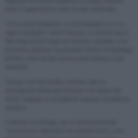
Seguridad del Estado mantienen su trabajo constante
frente a organizaciones cada vez más sofisticadas.
“Se ha estado trabajando, se está trabajando y se va a
seguir trabajando”, afirmó Toscano, en recuerdo que el
Plan Especial del Campo de Gibraltar, extendido a seis
provincias andaluzas, ha permitido reforzar el despliegue
policial y dotar de más recursos tanto humanos como
materiales.
Toscano evitó dar detalles concretos sobre la
investigación abierta para localizar a los autores del
tiroteo, alegando la necesidad de mantener la prudencia
operativa.
Confirmó, sin embargo, que se están produciendo
“incautaciones importantes de estupefacientes y otros