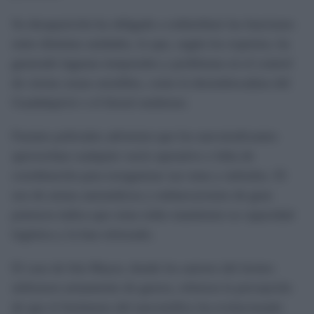
Su desaparición ha obligado a redistribuir las funciones
entre distintas unidades, lo que, según los expertos, ha
generado lagunas temporales y problemas en el control
de ciertas zonas sensibles, como la desembocadura del
Guadalquivir o el litoral onubense.
Fuentes policiales advierten que los narcotraficantes
aprovechan cualquier vacío operativo o falta de
coordinación para reorganizar sus rutas y métodos. El
uso de armas automáticas y embarcaciones de gran
potencia indica que estas redes mantienen su capacidad
logística y la han reforzado.
El caso de Isla Mayor, donde los autores del tiroteo
utilizaron armamento de guerra, refuerza la percepción
de que el fenómeno del narcotráfico ha evolucionado