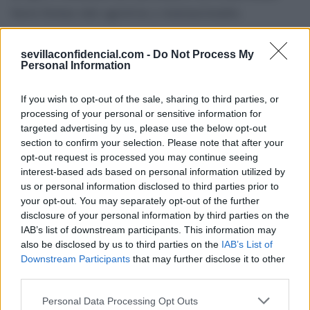
hacia formas más agresivas y transnacionales.
Por todo esto tanto las autoridades locales como los
sevillaconfidencial.com -
Do Not Process My
cuerpos de seguridad coinciden en que será necesario
Personal Information
reforzar los medios materiales, la cooperación
If you wish to opt-out of the sale, sharing to third parties, or
internacional y la inteligencia policial para frenar una
processing of your personal or sensitive information for
amenaza que, lejos de disminuir, se adapta con rapidez a
targeted advertising by us, please use the below opt-out
cada nuevo escenario.
section to confirm your selection. Please note that after your
opt-out request is processed you may continue seeing
interest-based ads based on personal information utilized by
TEMAS:
Narcotráfico Sevilla
us or personal information disclosed to third parties prior to
your opt-out. You may separately opt-out of the further
disclosure of your personal information by third parties on the
IAB’s list of downstream participants. This information may
also be disclosed by us to third parties on the
IAB’s List of
Downstream Participants
that may further disclose it to other
third parties.
Please note that this website/app uses one or more Google
Personal Data Processing Opt Outs