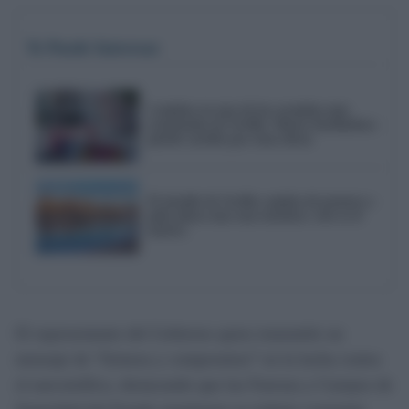
Te Puede Interesar
Cambios en una de las avenidas más
transitadas de Sevilla: María Auxiliadora
pierde carriles por estas obras
El alcalde de Sevilla cambia de postura y
pide ahora una tasa turística: este es el
motivo
El representante del Gobierno quiso transmitir un
mensaje de “firmeza y compromiso” en la lucha contra
el narcotráfico, destacando que las Fuerzas y Cuerpos de