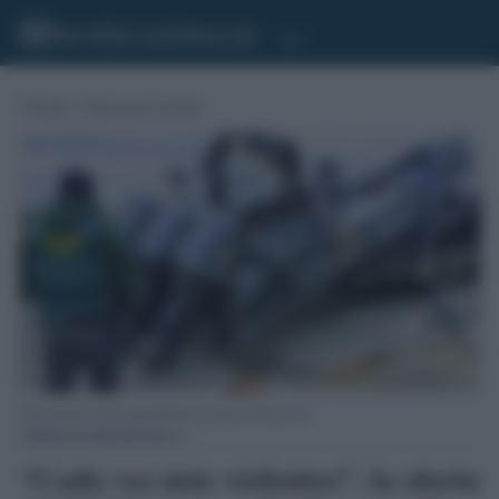
Portada
»
Noticias de Sevilla
Intervención de una narcolancha por parte de Ocon Sur.
NOTICIAS DE SEVILLA
“Cada vez más violentos”, la alerta