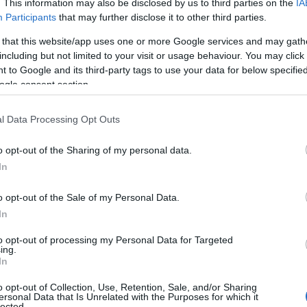
. This information may also be disclosed by us to third parties on the
IA
Participants
that may further disclose it to other third parties.
 that this website/app uses one or more Google services and may gath
a planta 59 árboles y más de 6.300 arbustos en el eje
including but not limited to your visit or usage behaviour. You may click 
 to Google and its third-party tags to use your data for below specifi
ogle consent section.
l Data Processing Opt Outs
la judicial por Triana y avala las críticas de Eduardo
o opt-out of the Sharing of my personal data.
In
o opt-out of the Sale of my Personal Data.
In
re el 22 y el 26 de septiembre y fueron
to opt-out of processing my Personal Data for Targeted
or la Consejería de Fomento. La explicación
ing.
In
an “incompatibles” con el trazado de la nueva
o opt-out of Collection, Use, Retention, Sale, and/or Sharing
ersonal Data that Is Unrelated with the Purposes for which it
lected.