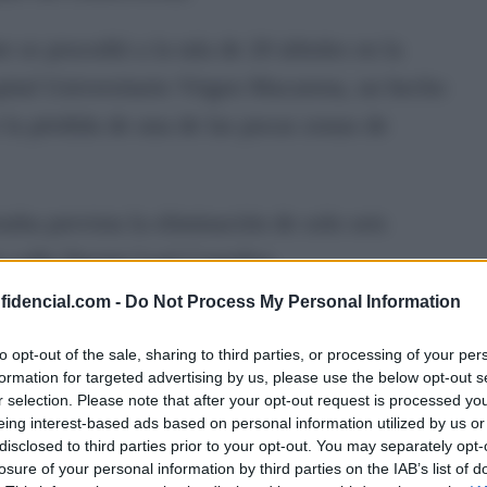
 se procedió a la tala de 20 árboles en la
spital Universitario Virgen Macarena, un hecho
 la pérdida de una de las pocas zonas de
aba prevista la eliminación de solo seis
a calle Doctor Leal Castaños.
nfidencial.com -
Do Not Process My Personal Information
endió a toda la alineación de ejemplares que
parcamiento subterráneo, dejando la acera
to opt-out of the sale, sharing to third parties, or processing of your per
formation for targeted advertising by us, please use the below opt-out s
r selection. Please note that after your opt-out request is processed y
eing interest-based ads based on personal information utilized by us or
disclosed to third parties prior to your opt-out. You may separately opt-
losure of your personal information by third parties on the IAB’s list of