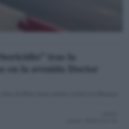
oricidio” tras la
s en la avenida Doctor
s obras del Metro desata malestar vecinal en la Macarena
29/09/2025
Actualizado:
29/09/2025 (08:41 AM)