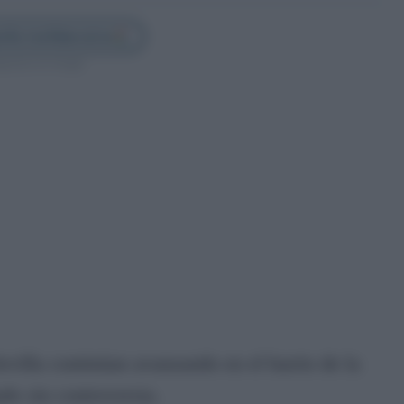
illa Confidencial en
guenos en Google
evilla continúan avanzando en el barrio de la
do sin controversia.