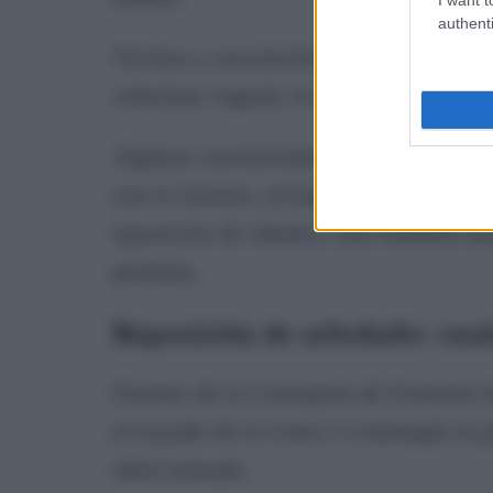
authenti
Vecinos y asociaciones de la Macarena 
cobertura vegetal, lo que agrava la sit
Algunas asociaciones de vecinos han p
con el entorno, reclamando medidas co
reposición de árboles, sino también un
pérdidas.
Reposición de arbolado: cua
Fuentes de la Consejería de Fomento h
el trazado de la Línea 3 contempla la 
árbol retirado.