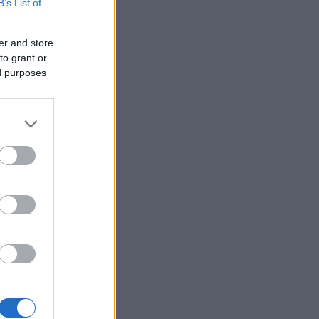
B’s List of
er and store
to grant or
ed purposes