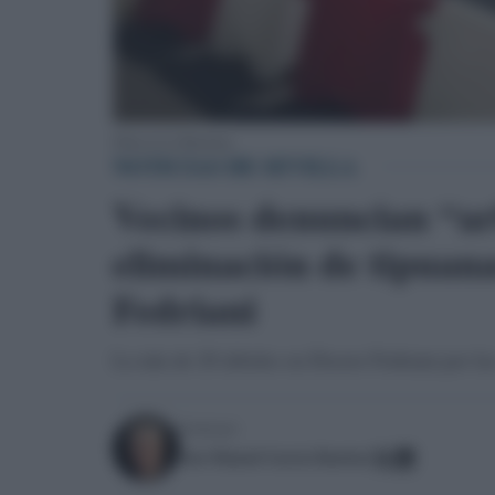
Obras en La Macarena.
NOTICIAS DE SEVILLA
Vecinos denuncian “arb
eliminación de tipuana
Fedriani
La tala de 20 árboles en Doctor Fedriani por la
Escrito por:
Jose Manuel Garcia Bautista