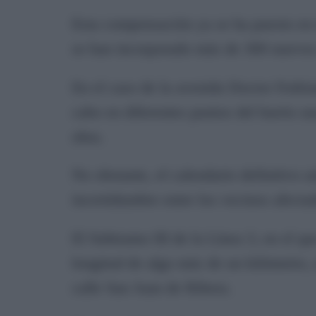
Esta compensación ya se ha puesto e
se han incorporado más de 300 nuevos 
En el caso de la avenida Doctor Fedrian
cabo en diferentes puntos del barrio u
obra.
No obstante, el calendario definitivo a
incertidumbre entre los vecinos afecta
El Subtramo III de la Línea 3, en el qu
longitud de algo más de un kilómetro, 
calle San Juan de Ribera.