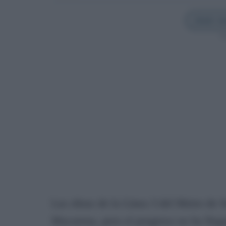
Añadir Sev
Sí
Las obras de la Línea 3 del Metro de S
Macarena, pero el progreso no ha llega