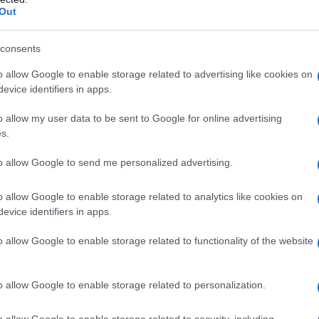
Out
o suficiente para las canalizaciones de servicios
y el desnivel con los edificios colindantes
consents
. Tampoco se contempló el trasplante, debido al
o allow Google to enable storage related to advertising like cookies on
evice identifiers in apps.
o allow my user data to be sent to Google for online advertising
de La Macarena
s.
to allow Google to send me personalized advertising.
ar. Numerosos vecinos expresaron en redes
o allow Google to enable storage related to analytics like cookies on
ción de la hilera de árboles, que representaba la
evice identifiers in apps.
e la avenida.
o allow Google to enable storage related to functionality of the website
a quienes acuden al hospital en condiciones de
o allow Google to enable storage related to personalization.
 alivio frente al calor que caracteriza al entorno
o allow Google to enable storage related to security, including