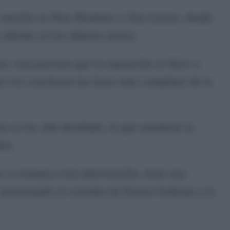
n marcha en Pino Montano y San Lázaro, donde
árboles en los últimos meses.
i, está previsto que la reposición se lleve a
na vez concluyan las fases más complejas de la
ún no ha sido detallado, lo que mantiene la
dos.
e se enmarca esta intervención, tiene una
atravesando el corredor de Doctor Fedriani y la