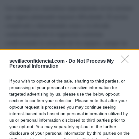
Los trabajos se concentran especialmente en los sectores
que siguen planteando mayores dificultades. El acceso
complicado a determinadas zonas y la elevada
combustibilidad de la vegetación continúan
condicionando la actuación de los equipos, aunque las
condiciones registradas durante la noche permitieron
avanzar en las líneas de defensa.
sevillaconfidencial.com -
Do Not Process My
Personal Information
Mientras los medios de extinción siguen trabajando en
If you wish to opt-out of the sale, sharing to third parties, or
Huelva, el incendio continúa dejando una imagen visible
processing of your personal or sensitive information for
mucho más allá de su perímetro: una extensa columna
targeted advertising by us, please use the below opt-out
de humo que ha atravesado el límite provincial y ha
section to confirm your selection. Please note that after your
opt-out request is processed you may continue seeing
cambiado el aspecto del cielo en numerosos puntos del
interest-based ads based on personal information utilized by
oeste de Sevilla.
us or personal information disclosed to third parties prior to
your opt-out. You may separately opt-out of the further
disclosure of your personal information by third parties on the