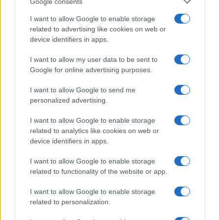
Google consents
Barrio de Santa Cruz.
I want to allow Google to enable storage
related to advertising like cookies on web or
Escrito por:
Jose Manuel Garcia Bautista
device identifiers in apps.
10/08/2026
I want to allow my user data to be sent to
Actualizado:
10/08/2026 (08:01 AM)
Google for online advertising purposes.
La hostelería de Santa Cruz ha decidido trasladar
I want to allow Google to send me
formalmente al Ayuntamiento de Sevilla su preocupación
personalized advertising.
por varios problemas que, según los empresarios, están
I want to allow Google to enable storage
afectando al funcionamiento cotidiano de uno de los
related to analytics like cookies on web or
device identifiers in apps.
enclaves más visitados de la ciudad.
I want to allow Google to enable storage
La asociación que agrupa a bares y restaurantes reclama
related to functionality of the website or app.
una actuación coordinada en materia de seguridad,
I want to allow Google to enable storage
movilidad, limpieza y urbanismo y ya ha solicitado una
related to personalization.
reunión con el gobierno municipal.