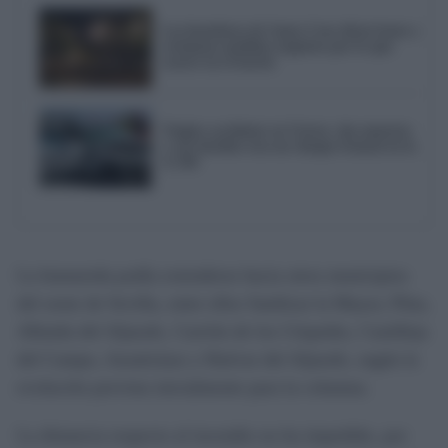
Los hosteleros de Santa Cruz dicen basta y
reclaman medidas urgentes por lo que
ocurre en el barrio
Trágico accidente en Utrera: dos muertos
y tres heridos tras un choque frontal en la
A-394
La humareda podía extenderse hacia otros municipios
del oeste de Sevilla, entre ellos Sanlúcar la Mayor, Pilas,
Albaida del Aljarafe, Carrión de los Céspedes, Castilleja
del Campo, Aznalcázar y Huévar del Aljarafe, según la
evolución prevista inicialmente para la columna.
La distancia respecto al incendio no ha impedido, por