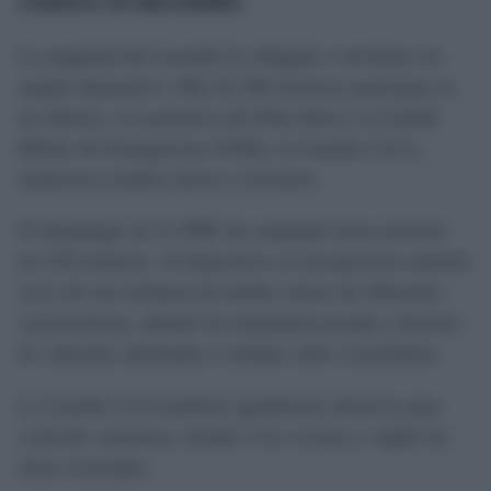
La magnitud del incendio ha obligado a movilizar un
amplio dispositivo. Más de 500 efectivos participan en
las labores, con presencia del Plan Infoca, la Unidad
Militar de Emergencias (UME), la Guardia Civil y
numerosos medios aéreos y terrestres.
El despliegue de la UME fue ampliado hasta alcanzar
los 250 militares. Al dispositivo se incorporaron también
cerca de una treintena de medios aéreos de diferentes
características, además de maquinaria pesada y decenas
de vehículos destinados a trabajar sobre el perímetro.
La Guardia Civil mantiene igualmente efectivos para
controlar carreteras, atender a los vecinos y vigilar las
áreas evacuadas.