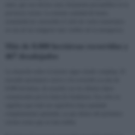
tanto, que sus efectos sean claramente perceptibles en la
provincia vecina. La enorme cantidad de humo
acumulada ha convertido el cielo de varios municipios
en una de las imágenes más visibles de la emergencia.
Más de 8.000 hectáreas recorridas y
467 desalojados
La situación sobre el terreno sigue siendo compleja. El
incendio permanece activo y ha recorrido ya más de
8.000 hectáreas, de acuerdo con los últimos datos
comunicados por la Junta de Andalucía. Esa cifra no
significa que toda esa superficie haya quedado
completamente quemada, ya que dentro del perímetro
existen zonas que no han ardido.