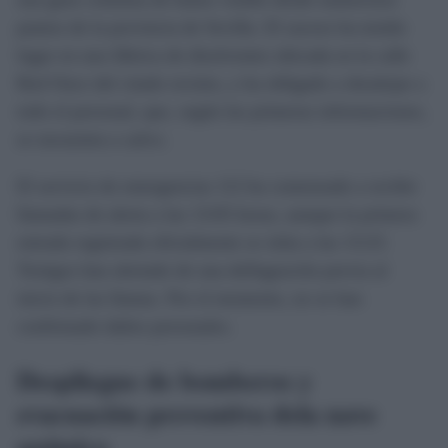
puntos de la provincia de Sevilla. El suceso ha tenido
lugar en una fábrica de disolventes ubicada en la calle
Red Once del citado recinto, y ha obligado a desalojar a
todo el personal, que, según las primeras informaciones,
se encuentra a salvo.
El servicio de emergencias 112 ha comenzado a recibir
llamadas de alerta a las 13:05 horas, aunque la primera
entrada registrada oficialmente se sitúa a las 13:23.
Testigos han alertado de una deflagración previa al
inicio de las llamas. Por el momento, no se han
confirmado daños personales.
Despliegue de bomberos y
evacuación preventiva dela nave
química