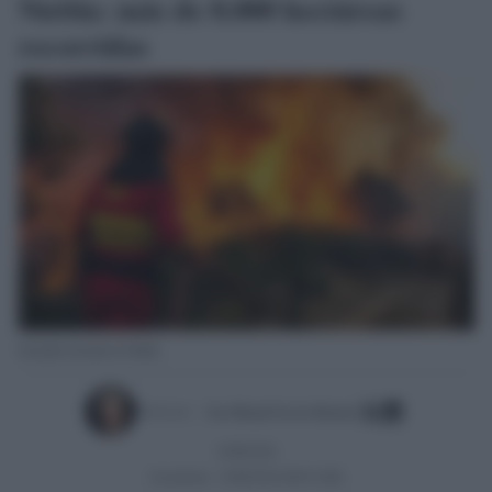
Niebla: más de 8.000 hectáreas
recorridas
Incendio forestal en Niebla.
Escrito por:
Jose Manuel Garcia Bautista
10/08/2026
Actualizado:
10/08/2026 (08:01 AM)