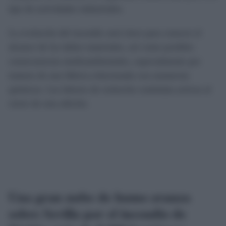
tipo de actividades industriales.
La evolución del incendio será clave para conocer el
alcance de los daños materiales, así como posibles
consecuencias medioambientales, especialmente por
tratarse de una fábrica relacionada con sustancias
químicas. Las labores de extinción continúan activas al
cierre de esta edición.
Una gran nube de humo avanza
sobre Sevilla por el incendio de