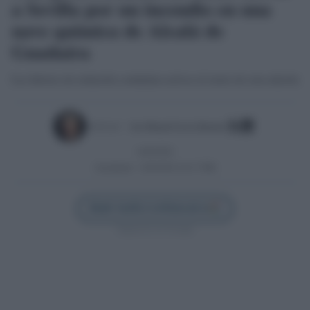
a Sevilla por un incendio en una
nave química de Alcalá de
Guadaíra
Las labores de extinción continúan activas al cierre de esta edición
Escrito por:
Jose Manuel Garcia Bautista
14/05/2025
Actualizado:
14/05/2025 (14:17 PM)
Añadir Sevilla Confidencial en
Síguenos en Google