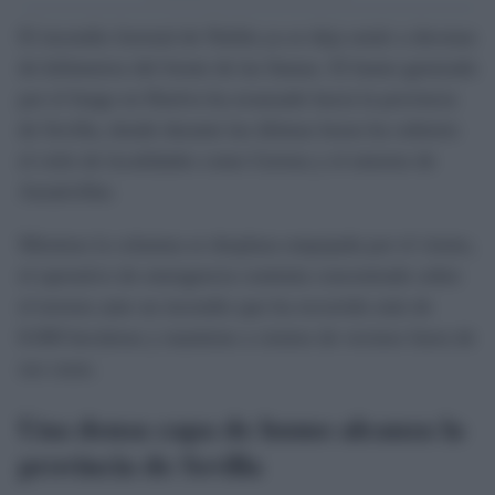
El incendio forestal de Niebla ya se deja sentir a decenas
de kilómetros del frente de las llamas. El humo generado
por el fuego en Huelva ha avanzado hacia la provincia
de Sevilla, donde durante las últimas horas ha cubierto
el cielo de localidades como Gerena y el entorno de
Aznalcóllar.
Mientras la columna se desplaza empujada por el viento,
el operativo de emergencia continúa concentrado sobre
el terreno ante un incendio que ha recorrido más de
8.000 hectáreas y mantiene a cientos de vecinos fuera de
sus casas.
Una densa capa de humo alcanza la
provincia de Sevilla