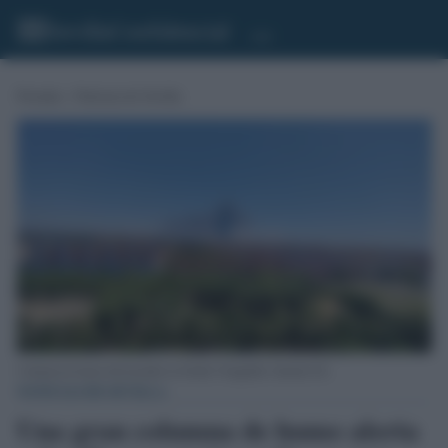
Portada
»
Noticias de Sevilla
Columna de humo del incendio en Alcalá. Fotografía: Antonio Gil.
NOTICIAS DE SEVILLA
Una gran columna de humo alerta