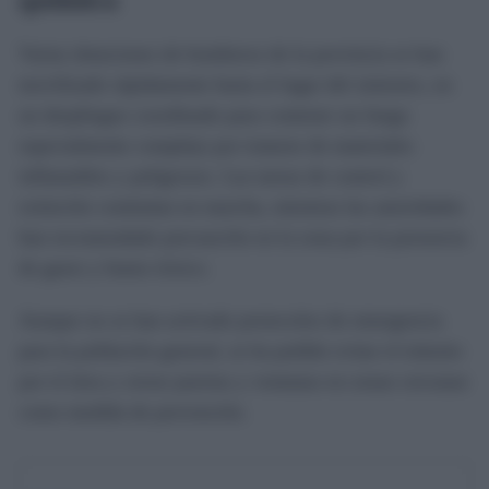
Varias dotaciones de bomberos de la provincia se han
movilizado rápidamente hasta el lugar del siniestro, en
un despliegue coordinado para contener un fuego
especialmente complejo por tratarse de materiales
inflamables y peligrosos. Las tareas de control y
extinción continúan en marcha, mientras las autoridades
han recomendado precaución en la zona por la presencia
de gases y humo tóxico.
Aunque no se han activado protocolos de emergencia
para la población general, se ha pedido evitar el tránsito
por el área y cerrar puertas y ventanas en zonas cercanas
como medida de prevención.