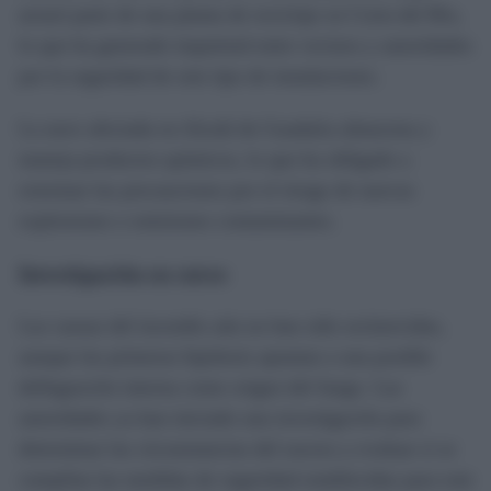
arrasó parte de una planta de reciclaje en Coria del Río,
lo que ha generado inquietud entre vecinos y autoridades
por la seguridad de este tipo de instalaciones.
La nave afectada en Alcalá de Guadaíra almacena y
maneja productos químicos, lo que ha obligado a
extremar las precauciones por el riesgo de nuevas
explosiones o emisiones contaminantes.
Investigación en curso
Las causas del incendio aún no han sido esclarecidas,
aunque las primeras hipótesis apuntan a una posible
deflagración interna como origen del fuego. Las
autoridades ya han iniciado una investigación para
determinar las circunstancias del suceso y evaluar si se
cumplían las medidas de seguridad establecidas para este