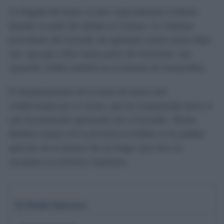
La llegada del humo se hizo especialmente evidente
durante la tarde del sábado en Gerena. La columna
procedente del incendio fue ganando terreno hasta dejar
una capa gris sobre buena parte del horizonte, una
situación visible también en el entorno de Aznalcóllar.
El desplazamiento de la masa de humo está
condicionado por el viento, que ha transportado hacia el
este las partículas generadas por el incendio. Desde
distintos puntos de la provincia sevillana se ha podido
apreciar así el alcance de un fuego cuyo foco se
encuentra en territorio onubense.
Te Puede Interesar