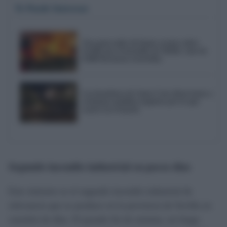
Te Puede Interesar
Una gran nube de humo avanza sobre
Sevilla por el incendio de Niebla: más de
8.000 hectáreas recorridas
Los hosteleros de Santa Cruz dicen basta y
reclaman medidas urgentes por lo que
ocurre en el barrio
Segundo incendio industrial en pocos días
Este siniestro es el segundo incendio industrial de
relevancia que se produce en la provincia de Sevilla en
cuestión de días. El pasado fin de semana, un fuego