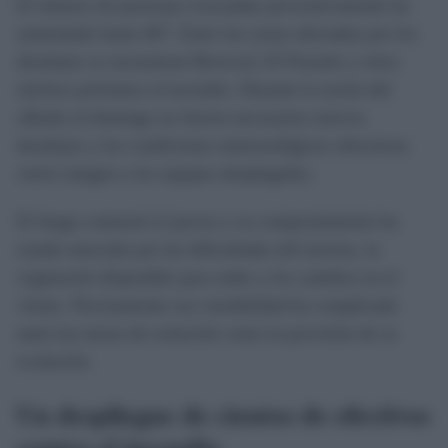
El número de personas evacuadas preventivamente ha
aumentado hasta 467. Entre las zonas afectadas por los
desalojos se encuentran Berrocal, El Pozuelo y otros
núcleos próximos al incendio. Durante la noche del
sábado al domingo no fueron necesarios nuevos
desalojos y las condiciones meteorológicas ofrecieron
cierto margen a los equipos desplegados.
El fuego comenzó el jueves y su comportamiento ha
estado marcado por las dificultades del terreno, la
vegetación disponible para arder y los cambios en el
viento. Precisamente esa variabilidad ha complicado
tanto las tareas de extinción como la previsión de su
evolución.
Un despliegue de cientos de efectivos
contra el incendio