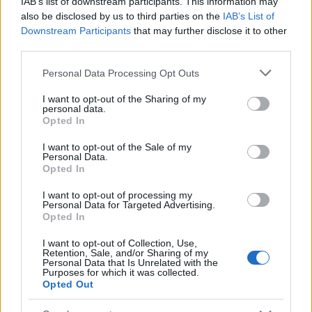
IAB’s list of downstream participants. This information may
also be disclosed by us to third parties on the
IAB’s List of
Downstream Participants
that may further disclose it to other
third parties.
Please note that this website/app uses one or more Google
Personal Data Processing Opt Outs
Los hosteleros de Santa Cruz dicen
services and may gather and store information including but
basta y reclaman medidas urgentes
not limited to your visit or usage behaviour. You may click to
I want to opt-out of the Sharing of my
personal data.
grant or deny consent to Google and its third-party tags to
por lo que ocurre en el barrio
Opted In
use your data for below specified purposes in below Google
consent section.
I want to opt-out of the Sale of my
Personal Data.
Opted In
I want to opt-out of processing my
Personal Data for Targeted Advertising.
Opted In
I want to opt-out of Collection, Use,
Retention, Sale, and/or Sharing of my
Personal Data that Is Unrelated with the
Purposes for which it was collected.
Opted Out