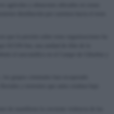
ves agrícolas y almacenes ubicados en zonas
terior distribución por carretera hacia el resto
en que la presión sobre estas organizaciones ha
upo OCON-Sur, una unidad de élite de la
atir el narcotráfico en el Campo de Gibraltar y
 los grupos criminales han recuperado
fluviales y terrestres que antes estaban bajo
ner de manifiesto la creciente violencia de las