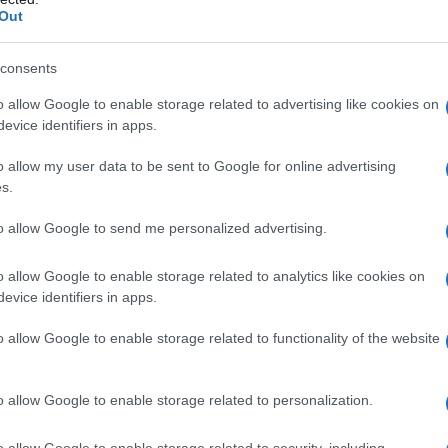
Out
 identificaron antes del tiroteo, pero uno de los
consents
a a esos perros”, dando inicio a una lluvia de
o allow Google to enable storage related to advertising like cookies on
evice identifiers in apps.
as intentaron protegerse entre la maleza
o allow my user data to be sent to Google for online advertising
s.
nes de “mátalos a todos”. Uno de los agentes
to allow Google to send me personalized advertising.
do de urgencia por sus propios compañeros al
intervenido quirúrgicamente.
o allow Google to enable storage related to analytics like cookies on
evice identifiers in apps.
ves daños intestinales, deberá ser operado
o allow Google to enable storage related to functionality of the website
o allow Google to enable storage related to personalization.
lesiones menores, entre ellas contusiones,
o allow Google to enable storage related to security, including