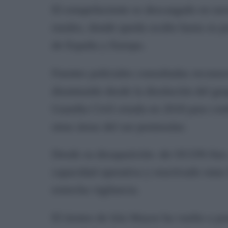
El estupefaciente es descargado en na
rurales, donde queda oculto hasta su pos
de España y Europa.
Fuentes policiales consultadas reconoc
disminuido desde la disolución del gr
Guardia Civil creada en 2018 para comb
otras áreas del sur peninsular.
Desde su desaparición -de OCON-Sur-,
capacidad operativa y reactivado rutas 
estrecha vigilancia.
El tiroteo de Isla Mayor ha vuelto a po