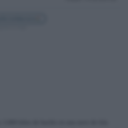
illa Confidencial en
guenos en Google
s 3.800 kilos de hachís en una nave de Isla