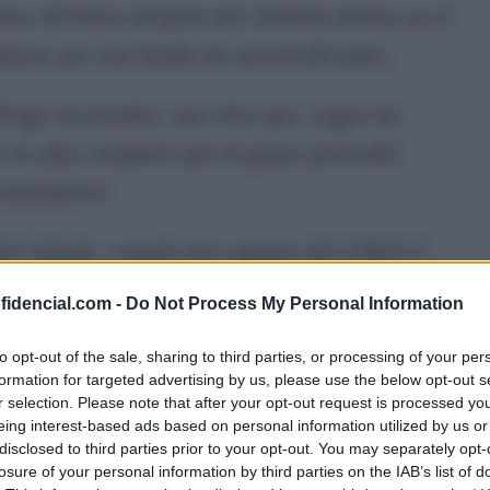
nas 48 horas después del violento tiroteo en el
lazos por una banda de narcotraficantes.
droga incautados, una cifra que, según las
r al alijo completo que el grupo pretendía
uadalquivir.
 del sábado, cuando tres agentes del GRECO
 Organizado) y dos de la Unidad de Medios
nfidencial.com -
Do Not Process My Personal Information
 con drones en las inmediaciones del municipio
to opt-out of the sale, sharing to third parties, or processing of your per
formation for targeted advertising by us, please use the below opt-out s
r selection. Please note that after your opt-out request is processed y
ndividuos descargaban fardos en una nave
eing interest-based ads based on personal information utilized by us or
disclosed to third parties prior to your opt-out. You may separately opt-
omo guardería del estupefaciente. Pero la
losure of your personal information by third parties on the IAB’s list of