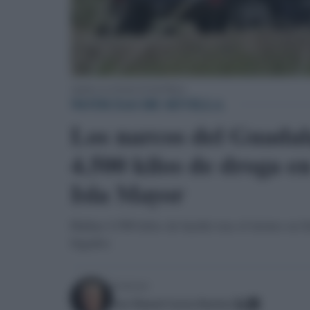
Agentes en el tiroteo de Isla Mayor.
NOTICIAS DE SEVILLA
Los narcos del Guadalq
4.500 kilos de droga en
Isla Mayor
Hallan 4.500 kilos de hachís tras el tiroteo en I
fugados
Escrito por:
Jose Manuel Garcia Bautista