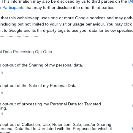
. This information may also be disclosed by us to third parties on the
IA
o cuatro sospechosos, a bordo de una pickup,
Participants
that may further disclose it to other third parties.
eron fuego con un fusil de asalto AK-47,
 that this website/app uses one or more Google services and may gath
ikov.
including but not limited to your visit or usage behaviour. You may click 
 to Google and its third-party tags to use your data for below specifi
ogle consent section.
l Data Processing Opt Outs
o opt-out of the Sharing of my personal data.
In
a planta 59 árboles y más de 6.300 arbustos en el eje
o opt-out of the Sale of my Personal Data.
In
la judicial por Triana y avala las críticas de Eduardo
to opt-out of processing my Personal Data for Targeted
ing.
In
o opt-out of Collection, Use, Retention, Sale, and/or Sharing
ersonal Data that Is Unrelated with the Purposes for which it
lected.