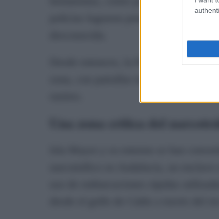
hematomas, cortes por alambradas y un l
authenti
policías lograron ponerse a salvo, aun
desconocida.
Desde entonces, la Policía Nacional m
zona, con patrullas terrestres, medios
rastreo.
Una zona crítica del narcotr
Isla Mayor y su entorno se han convert
narcotráfico en Andalucía, un enclave
uso de embarcaciones rápidas utiliza
desde el golfo de Cádiz a través del rí