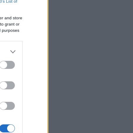
B’s List of
er and store
to grant or
ed purposes