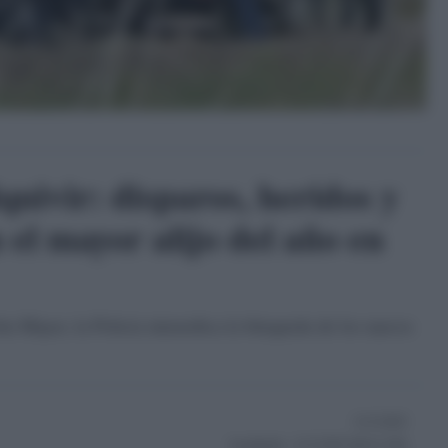
uivir: disparos, heridos y
 el mayor alijo del año en
sla Mayor, la Policía intensifica la búsqueda de los narcos
11/11/2025
Actualizado:
11/11/2025 (08:41 AM)