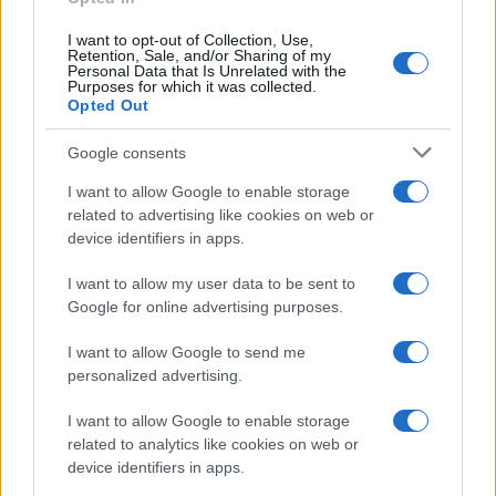
I want to opt-out of Collection, Use,
Retention, Sale, and/or Sharing of my
Personal Data that Is Unrelated with the
Purposes for which it was collected.
Opted Out
Google consents
Litigio en el grupo Triana.
I want to allow Google to enable storage
related to advertising like cookies on web or
Escrito por:
Jose Manuel Garcia Bautista
device identifiers in apps.
07/08/2026
I want to allow my user data to be sent to
Actualizado:
07/08/2026 (08:09 AM)
Google for online advertising purposes.
La larga disputa judicial surgida alrededor del nombre
I want to allow Google to send me
de Triana ha sumado un nuevo capítulo con la decisión
personalized advertising.
del Tribunal Supremo, que da por cerrada la controversia
I want to allow Google to enable storage
relacionada con las declaraciones realizadas por Eduardo
related to analytics like cookies on web or
device identifiers in apps.
Rodríguez Rodway, único miembro vivo de la formación