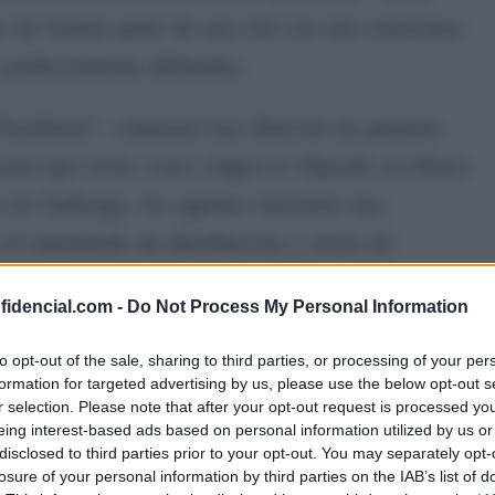
de formar parte de una red con una estructura
s perfectamente definidos.
osidonia”, comenzó tras detectar un paquete
ana que tenía como origen el Aljarafe sevillano
e ese hallazgo, los agentes iniciaron una
 el entramado de distribución y envío de
 zonas.
nfidencial.com -
Do Not Process My Personal Information
, el grupo utilizaba empresas de mensajería
to opt-out of the sale, sharing to third parties, or processing of your per
secada desde distintos puntos de la provincia
formation for targeted advertising by us, please use the below opt-out s
r selection. Please note that after your opt-out request is processed y
eing interest-based ads based on personal information utilized by us or
disclosed to third parties prior to your opt-out. You may separately opt-
destino, otro grupo de miembros de la
losure of your personal information by third parties on the IAB’s list of