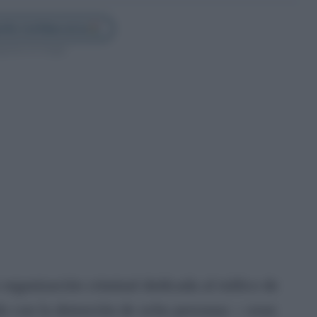
illa Confidencial en
guenos en Google
organización criminal dedicada al tráfico de
ndo con la detención de ocho personas —eran