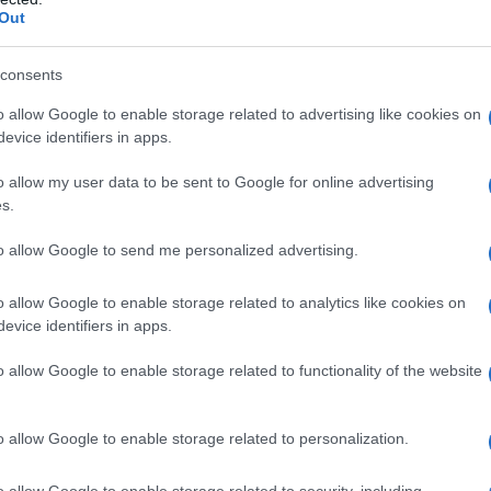
igadores constatar que se trataba de una red
Out
 integrante tenía funciones específicas: desde
consents
a, hasta la logística del transporte y la venta
o allow Google to enable storage related to advertising like cookies on
evice identifiers in apps.
o allow my user data to be sent to Google for online advertising
o por unidades de la Guardia Civil en Sevilla,
s.
os del principal sospechoso y establecer la
to allow Google to send me personalized advertising.
del grupo.
o allow Google to enable storage related to analytics like cookies on
 y material incautado en Sevilla
evice identifiers in apps.
o allow Google to enable storage related to functionality of the website
 agentes procedieron a realizar cuatro registros
tuados en las localidades de Umbrete y Ibiza,
o allow Google to enable storage related to personalization.
es del grupo de manera coordinada.
o allow Google to enable storage related to security, including