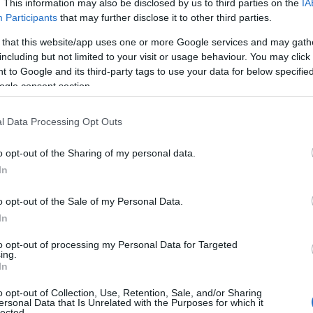
. This information may also be disclosed by us to third parties on the
IA
mercancía y distribuirla por la isla,
Participants
that may further disclose it to other third parties.
ismo.
 that this website/app uses one or more Google services and may gath
including but not limited to your visit or usage behaviour. You may click 
 to Google and its third-party tags to use your data for below specifi
ogle consent section.
l Data Processing Opt Outs
nidas más transitadas de Sevilla: María Auxiliadora
o opt-out of the Sharing of my personal data.
obras
In
o opt-out of the Sale of my Personal Data.
In
ia de postura y pide ahora una tasa turística: este es
to opt-out of processing my Personal Data for Targeted
ing.
In
o opt-out of Collection, Use, Retention, Sale, and/or Sharing
ersonal Data that Is Unrelated with the Purposes for which it
lected.