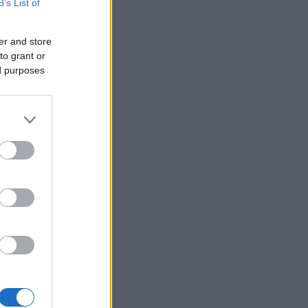
B’s List of
er and store
to grant or
ed purposes