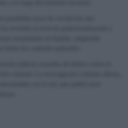
s a lo largo del territorio nacional.
ha permitido sacar de circulación una
 ha revelado el nivel de profesionalización y
peran actualmente en España, adoptando
 burlar los controles policiales.
ición judicial acusados de delitos contra la
ión criminal. La investigación continúa abierta,
elacionadas con la red, que podría tener
aluzas.