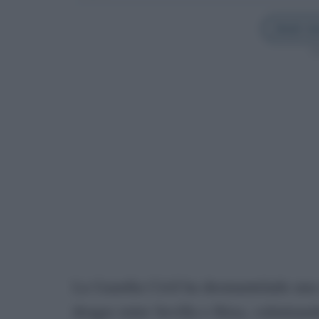
Añadir Sev
Sí
La Guardia Civil ha desmantelado una 
drogas entre Sevilla e Ibiza, culmina