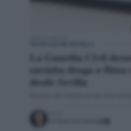
Agente de la Guardia Civil.
NOTICIAS DE SEVILLA
La Guardia Civil desa
enviaba droga a Ibiza
desde Sevilla
Detenidos ocho miembros de una red de narcotrá
Escrito por:
Jose Manuel Garcia Bautista