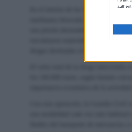
authenti
En el interior de las viviendas, la Gua
marihuana desecada, 17.500 euros en ef
una pistola detonadora y cartuchería e
encontraron materiales relacionados co
drogas destinadas al envío por paquete
El valor total de la droga intervenida
los 100.000 euros, según fuentes cercan
importancia económica de la actividad i
Con esta operación, la Guardia Civil vu
una modalidad cada vez más habitual e
fluidez del transporte de mercancías y