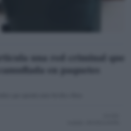
rticula una red criminal que
 camuflada en paquetes
fico que operaba entre Sevilla e Ibiza
25/11/2025
Actualizado:
28/01/2026 (14:49 PM)