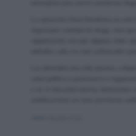
mensajería para mover sustancias ilegale
La operación Osset Posidonia no solo 
importante cantidad de droga, sino que
organización con que algunas redes o
métodos cada vez más sofisticados para
Los detenidos han sido puestos a dispos
salud pública y pertenencia a organizac
y no se descartan nuevas detenciones r
ramificaciones en otras provincias and
TEMAS:
Narcotráfico Sevilla