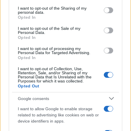
El Supremo cierra la batalla judicial
services and may gather and store information including but
por Triana y avala las críticas de
not limited to your visit or usage behaviour. You may click to
I want to opt-out of the Sharing of my
personal data.
grant or deny consent to Google and its third-party tags to
Opted In
Eduardo Rodríguez Rodway
use your data for below specified purposes in below Google
consent section.
I want to opt-out of the Sale of my
Personal Data.
Opted In
I want to opt-out of processing my
Personal Data for Targeted Advertising.
Opted In
I want to opt-out of Collection, Use,
Retention, Sale, and/or Sharing of my
Personal Data that Is Unrelated with the
Purposes for which it was collected.
Opted Out
Google consents
Litigio en el grupo Triana.
I want to allow Google to enable storage
related to advertising like cookies on web or
Escrito por:
Jose Manuel Garcia Bautista
device identifiers in apps.
07/08/2026