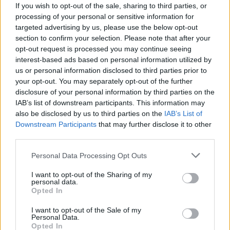
If you wish to opt-out of the sale, sharing to third parties, or
ese mismo tramo.
processing of your personal or sensitive information for
targeted advertising by us, please use the below opt-out
La 'autoestopista fantasma', una
section to confirm your selection. Please note that after your
leyenda presente en numerosos
opt-out request is processed you may continue seeing
interest-based ads based on personal information utilized by
países
us or personal information disclosed to third parties prior to
your opt-out. You may separately opt-out of the further
disclosure of your personal information by third parties on the
Los elementos que aparecen en esta narración coinciden
IAB’s list of downstream participants. This information may
con los de la conocida leyenda de la llamada
also be disclosed by us to third parties on the
IAB’s List of
"autoestopista fantasma", una historia que forma parte de
Downstream Participants
that may further disclose it to other
third parties.
las leyendas urbanas contemporáneas desde hace
décadas.
Please note that this website/app uses one or more Google
Personal Data Processing Opt Outs
services and may gather and store information including but
not limited to your visit or usage behaviour. You may click to
I want to opt-out of the Sharing of my
Las distintas versiones suelen compartir una estructura
personal data.
grant or deny consent to Google and its third-party tags to
similar y muchos puntos comunes como: un conductor
Opted In
use your data for below specified purposes in below Google
recoge a una persona que viaja sola durante la noche,
consent section.
I want to opt-out of the Sale of my
Personal Data.
normalmente en una carretera poco transitada; tras
Opted In