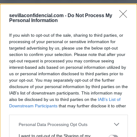
militares, también dejaron su huella en la península
ibérica.
sevillaconfidencial.com -
Do Not Process My
Personal Information
El enfrentamiento de 844 simboliza uno de los
If you wish to opt-out of the sale, sharing to third parties, or
momentos más conocidos de ese contacto y representa
processing of your personal or sensitive information for
un punto de inflexión en la política defensiva de al-
targeted advertising by us, please use the below opt-out
Ándalus, que desde entonces prestó una atención mucho
section to confirm your selection. Please note that after your
opt-out request is processed you may continue seeing
mayor a la protección de sus costas y de las rutas
interest-based ads based on personal information utilized by
fluviales frente a nuevas amenazas llegadas por mar.
us or personal information disclosed to third parties prior to
your opt-out. You may separately opt-out of the further
disclosure of your personal information by third parties on the
IAB’s list of downstream participants. This information may
also be disclosed by us to third parties on the
IAB’s List of
Downstream Participants
that may further disclose it to other
third parties.
Please note that this website/app uses one or more Google
Personal Data Processing Opt Outs
El arquitecto que diseñó la Plaza de
services and may gather and store information including but
not limited to your visit or usage behaviour. You may click to
I want to opt-out of the Sharing of my