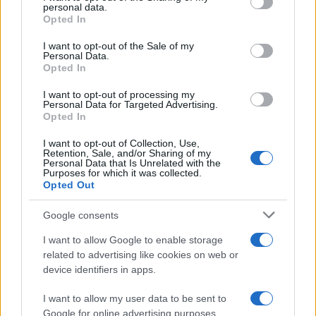
España y murió casi en el olvido: la
personal data.
grant or deny consent to Google and its third-party tags to
historia de Aníbal González
Opted In
use your data for below specified purposes in below Google
consent section.
I want to opt-out of the Sale of my
Personal Data.
Opted In
I want to opt-out of processing my
Personal Data for Targeted Advertising.
Opted In
I want to opt-out of Collection, Use,
Retention, Sale, and/or Sharing of my
Personal Data that Is Unrelated with the
Purposes for which it was collected.
Opted Out
Google consents
Aníbal González, el arquitecto de Sevilla.
I want to allow Google to enable storage
related to advertising like cookies on web or
Escrito por:
Jose Manuel Garcia Bautista
device identifiers in apps.
10/06/2026
I want to allow my user data to be sent to
Actualizado:
10/06/2026 (08:09 AM)
Google for online advertising purposes.