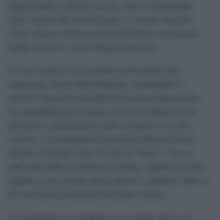
improvisados y música en vivo. Bajo el provocador
título "Efecto del Gas Pimienta", el evento reunirá a
cuatro artistas cubanos de primera línea en una noche
donde el arte se vuelve dinamita escénica.
La cita contará con la presencia del maestro del
repentismo Alexis Díaz Pimienta, considerado el
máximo exponente mundial de la poesía improvisada.
Su capacidad para construir versos en tiempo real ha
fascinado a audiencias de todo el mundo, y en esta
ocasión, lo acompañará el humorista Marcos García,
también conocido como “el hijo de Teresa”. Con su
particular estilo de stand-up comedy, cargado de ironía,
agudeza y una mirada crítica sobre lo cotidiano, Marcos
ha renovado el panorama del humor cubano.
El espectáculo, sin embargo, no se queda solo en la