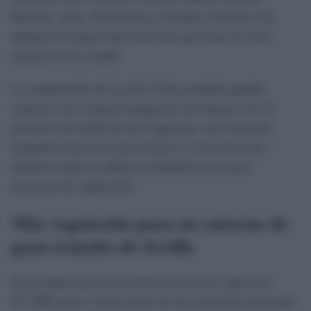
Becerril, Jerez, Ferroviarios, Ucrania y Kansas City,
además de futuras intervenciones previstas en otros
espacios de la ciudad.
La restauración del eje de la Feria también guarda
relación con la futura integración del entorno con el
proyecto del Jardín de las Cigarreras, una actuación
urbanística prevista para mejorar la conexión entre
distintos espacios públicos mediante una mayor
presencia de vegetación.
Más vegetación para un entorno de
gran tránsito de Sevilla
El presupuesto de esta primera actuación supera los
477.000 euros y forma parte de una inversión municipal