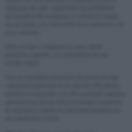
sustitución del suelo vegetal hasta una profundidad
aproximada de 80 centímetros, la retirada del antiguo
seto de adelfas y la conservación de las palmáceas y las
yucas existentes.
Sobre esa base se implantará un nuevo diseño
paisajístico adaptado a las características de este
corredor urbano.
Una vez concluida la instalación del sistema de riego
comenzará la plantación de los más de 6.300 arbustos
previstos en el proyecto. Con ello se pretende completar
una transformación que busca incrementar la presencia
de vegetación y mejorar la continuidad paisajística de
este entorno de la ciudad.