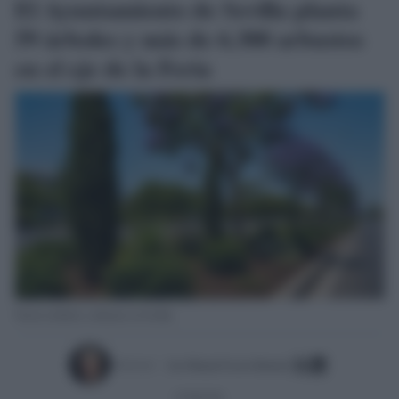
El Ayuntamiento de Sevilla planta
59 árboles y más de 6.300 arbustos
en el eje de la Feria
Nuevos árboles y arbustos en Sevilla.
Escrito por:
Jose Manuel Garcia Bautista
07/08/2026