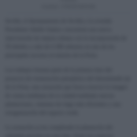
Actualizado:
07/08/2026 (08:09 AM)
Sevilla, el Ayuntamiento de Sevilla y la avenida
Presidente Adolfo Suárez concentran una nueva
intervención de mejora urbana con la incorporación de
59 árboles y más de 6.300 arbustos en uno de los
principales accesos al entorno de la Feria.
Los trabajos forman parte de la primera fase del
proyecto de restauración paisajística del denominado eje
de la Feria, una actuación que busca renovar la imagen
de varias medianas de la ciudad mediante nuevas
plantaciones, sistemas de riego más eficientes y una
reorganización del espacio verde.
La actuación ya ha completado la plantación del
arbolado previsto en esta fase. Entre las especies