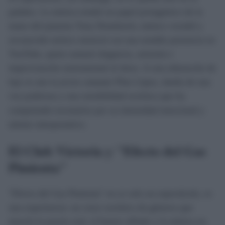
palabra. La música tendrá un papel protagónico de la
mano del pianista Tony Doménech, músico versátil y
reconocido teórico musical con una notable presencia en
YouTube, quien sumará elegancia, armonía e
improvisación instrumental al show. A esta alineación de
lujo se une la joven cantante Pilar López, dueña de una
voz poderosa y una sensibilidad escénica que ha
conquistado escenarios por su intensidad emocional y
talento interpretativo.
El Club Victoria y "Efecto del Gas
Pimienta"
"Efecto del Gas Pimienta" no es solo un espectáculo, es
una experiencia: un cruce escénico de géneros que
mezcla la poesía oral, el humor afilado y la música en