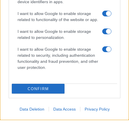
device identifiers in apps.
Rodríguez Rodway, único miembro vivo de la formación
original del histórico grupo sevillano.
I want to allow Google to enable storage
related to functionality of the website or app.
La resolución confirma que las expresiones dirigidas
I want to allow Google to enable storage
contra quienes integran la banda que actualmente actúa
related to personalization.
bajo el nombre de Triana forman parte del ejercicio de la
libertad de expresión y no constituyen una intromisión
I want to allow Google to enable storage
related to security, including authentication
ilegítima en el derecho al honor.
functionality and fraud prevention, and other
user protection.
Con este pronunciamiento, el alto tribunal respalda el
criterio que ya habían mantenido instancias judiciales
anteriores y deja sin recorrido el litigio civil planteado
CONFIRM
por integrantes de la actual formación y por familiares
de Juan José Palacios, conocido como Tele, batería
Data Deletion
Data Access
Privacy Policy
fundador del grupo.
La sentencia considera que las manifestaciones de