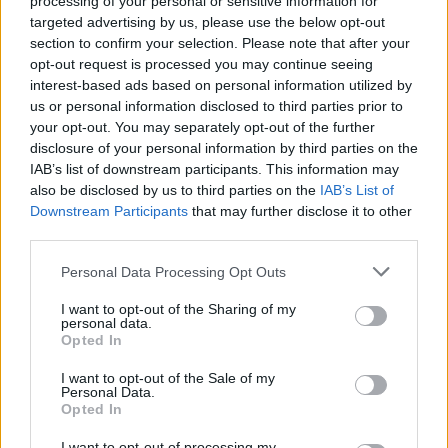
processing of your personal or sensitive information for
transformará uno de los accesos más visibles al recinto
targeted advertising by us, please use the below opt-out
section to confirm your selection. Please note that after your
ferial y a los barrios del entorno dentro del plan
opt-out request is processed you may continue seeing
municipal de ampliación de la infraestructura verde de
interest-based ads based on personal information utilized by
Sevilla.
us or personal information disclosed to third parties prior to
your opt-out. You may separately opt-out of the further
disclosure of your personal information by third parties on the
IAB’s list of downstream participants. This information may
also be disclosed by us to third parties on the
IAB’s List of
Downstream Participants
that may further disclose it to other
third parties.
Please note that this website/app uses one or more Google
Personal Data Processing Opt Outs
El Supremo cierra la batalla judicial
services and may gather and store information including but
por Triana y avala las críticas de
not limited to your visit or usage behaviour. You may click to
I want to opt-out of the Sharing of my
personal data.
grant or deny consent to Google and its third-party tags to
Opted In
Eduardo Rodríguez Rodway
use your data for below specified purposes in below Google
consent section.
I want to opt-out of the Sale of my
Personal Data.
Opted In
I want to opt-out of processing my