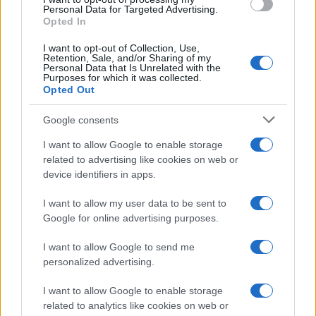
Personal Data for Targeted Advertising.
Opted In
I want to opt-out of Collection, Use,
Retention, Sale, and/or Sharing of my
Personal Data that Is Unrelated with the
Purposes for which it was collected.
Opted Out
Google consents
Litigio en el grupo Triana.
I want to allow Google to enable storage
related to advertising like cookies on web or
Escrito por:
Jose Manuel Garcia Bautista
device identifiers in apps.
07/08/2026
I want to allow my user data to be sent to
Actualizado:
07/08/2026 (08:09 AM)
Google for online advertising purposes.
La larga disputa judicial surgida alrededor del nombre
I want to allow Google to send me
de Triana ha sumado un nuevo capítulo con la decisión
personalized advertising.
del Tribunal Supremo, que da por cerrada la controversia
I want to allow Google to enable storage
relacionada con las declaraciones realizadas por Eduardo
related to analytics like cookies on web or