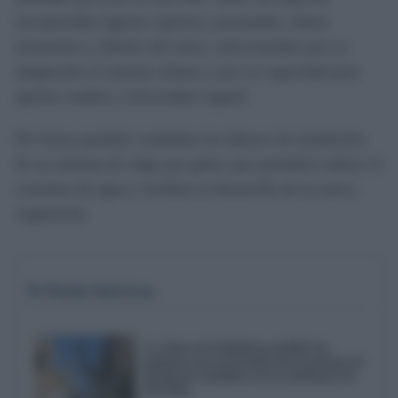
incorporadas figuran cipreses, jacarandas, olmos
resistentes y árboles del amor, seleccionados por su
adaptación al entorno urbano y por su capacidad para
aportar sombra y diversidad vegetal.
De forma paralela continúan las labores de instalación
de un sistema de riego por goteo que permitirá reducir el
consumo de agua y facilitar el desarrollo de la nueva
vegetación.
Te Puede Interesar
La Junta de Andalucía prohíbe las
palomas en la procesión de la patrona de
Alcalá de Guadaíra tras la denuncia de
PACMA