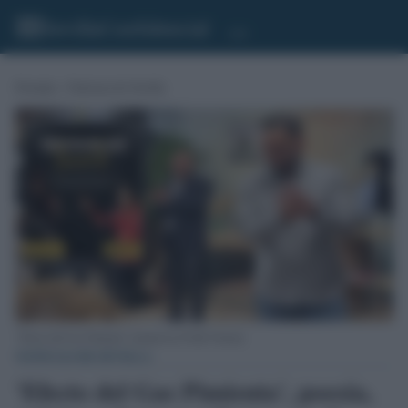
Portada
»
Noticias de Sevilla
"Efecto del Gas Pimienta" actuará en el Club Victoria.
NOTICIAS DE SEVILLA
'Efecto del Gas Pimienta', poesía,