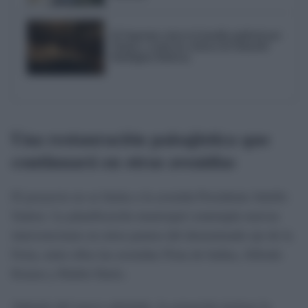
El Supremo cierra la batalla judicial por
Triana y avala las críticas de Eduardo
Rodríguez Rodway
Una restauración paisajística que
continuará en otras avenidas
El proyecto no se limita a la avenida Presidente Adolfo
Suárez. La planificación municipal contempla nuevas
intervenciones en otros puntos del denominado eje de la
Feria, entre ellos las avenidas Flota de Indias, Alfredo
Krauss y Rubén Darío.
Además del nuevo arbolado, la actuación incluye la