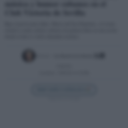
música y humor cubanos en el
Club Victoria de Sevilla
Bajo el provocador título «Efecto del Gas Pimienta», el evento
reunirá a cuatro artistas cubanos de primera línea en una noche
donde el arte se vuelve dinamita escénica
Escrito por:
Jose Manuel Garcia Bautista
13/06/2025
Actualizado:
10/08/2025 (13:29 PM)
Añadir Sevilla Confidencial en
Síguenos en Google