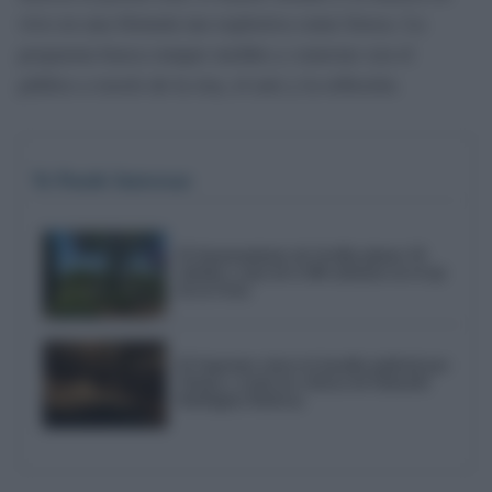
vivo en una fórmula tan explosiva como fresca. La
propuesta busca romper moldes y conectar con el
público a través de la risa, el arte y la reflexión.
Te Puede Interesar
El Ayuntamiento de Sevilla planta 59
árboles y más de 6.300 arbustos en el eje
de la Feria
El Supremo cierra la batalla judicial por
Triana y avala las críticas de Eduardo
Rodríguez Rodway