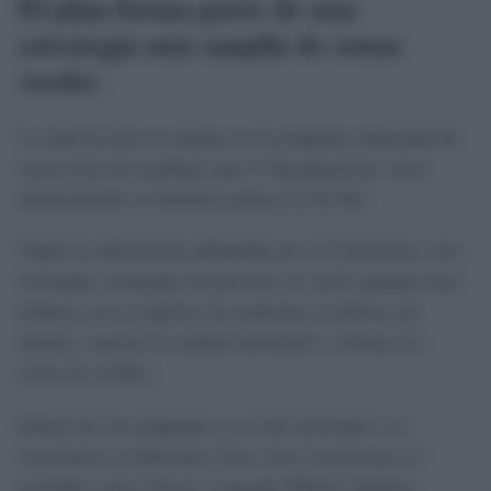
El plan forma parte de una
estrategia más amplia de zonas
verdes
La intervención se integra en el programa municipal de
renovación de medianas que el Ayuntamiento viene
desarrollando en distintos puntos de Sevilla.
Según la información difundida por el Consistorio, esta
estrategia contempla actuaciones en varios grandes ejes
urbanos con el objetivo de aumentar el número de
árboles, mejorar la calidad ambiental y reforzar las
zonas de sombra.
Dentro de ese programa ya se han ejecutado o se
encuentran en diferentes fases otras actuaciones en
avenidas como Torneo, Concejal Alberto Jiménez-