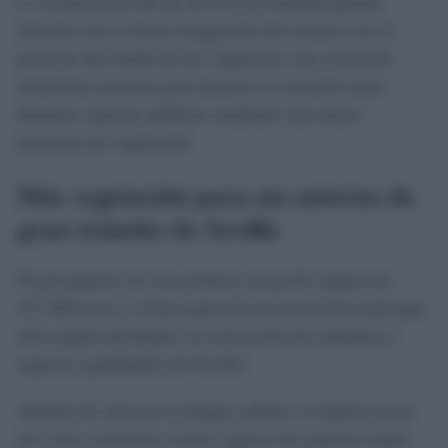
La restauración del eje de la Feria también guarda
relación con la futura integración del entorno con el
proyecto del Jardín de las Cigarreras, una actuación
urbanística prevista para mejorar la conexión entre
distintos espacios públicos mediante una mayor
presencia de vegetación.
Más vegetación para un entorno de
gran tránsito de Sevilla
El presupuesto de esta primera actuación supera los
477.000 euros y forma parte de una inversión municipal
más amplia destinada a la renovación de medianas y
espacios ajardinados de Sevilla.
Además de renovar la imagen urbana, el objetivo pasa
por crear corredores verdes capaces de soportar mejor