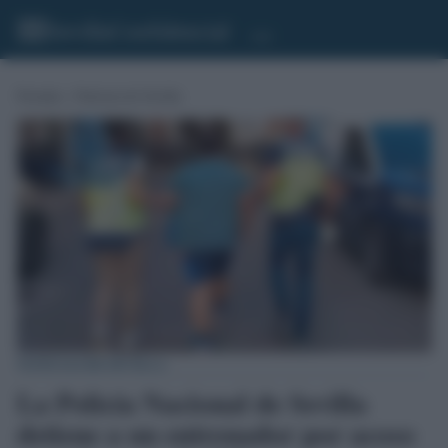
Portada
»
Noticias de Sevilla
NOTICIAS DE SEVILLA
La Policía Nacional de Sevilla
detiene a un entrenador por acoso