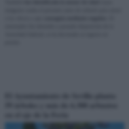
También
fue identificada la menor de edad
cuyas
imágenes usaba el presunto autor de señuelo para atraer
a los chicos y que
conseguía mediante engaños
. El
entrenador fue detenido y pasando disposición de la
Autoridad Judicial, se ha decretado su ingreso en
prisión.
El Ayuntamiento de Sevilla planta
59 árboles y más de 6.300 arbustos
en el eje de la Feria