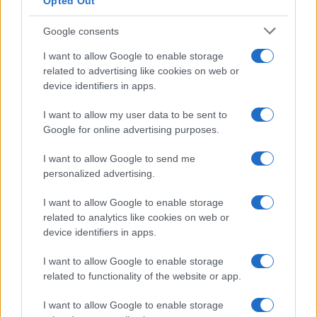
Opted Out
Google consents
Litigio en el grupo Triana.
I want to allow Google to enable storage
related to advertising like cookies on web or
Escrito por:
Jose Manuel Garcia Bautista
device identifiers in apps.
07/08/2026
I want to allow my user data to be sent to
Actualizado:
07/08/2026 (08:09 AM)
Google for online advertising purposes.
La larga disputa judicial surgida alrededor del nombre
I want to allow Google to send me
de Triana ha sumado un nuevo capítulo con la decisión
personalized advertising.
del Tribunal Supremo, que da por cerrada la controversia
I want to allow Google to enable storage
relacionada con las declaraciones realizadas por Eduardo
related to analytics like cookies on web or
device identifiers in apps.
Rodríguez Rodway, único miembro vivo de la formación
original del histórico grupo sevillano.
I want to allow Google to enable storage
related to functionality of the website or app.
La resolución confirma que las expresiones dirigidas
I want to allow Google to enable storage
contra quienes integran la banda que actualmente actúa