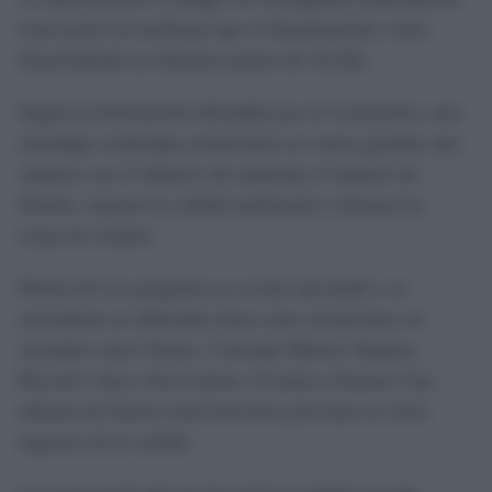
renovación de medianas que el Ayuntamiento viene
desarrollando en distintos puntos de Sevilla.
Según la información difundida por el Consistorio, esta
estrategia contempla actuaciones en varios grandes ejes
urbanos con el objetivo de aumentar el número de
árboles, mejorar la calidad ambiental y reforzar las
zonas de sombra.
Dentro de ese programa ya se han ejecutado o se
encuentran en diferentes fases otras actuaciones en
avenidas como Torneo, Concejal Alberto Jiménez-
Becerril, Jerez, Ferroviarios, Ucrania y Kansas City,
además de futuras intervenciones previstas en otros
espacios de la ciudad.