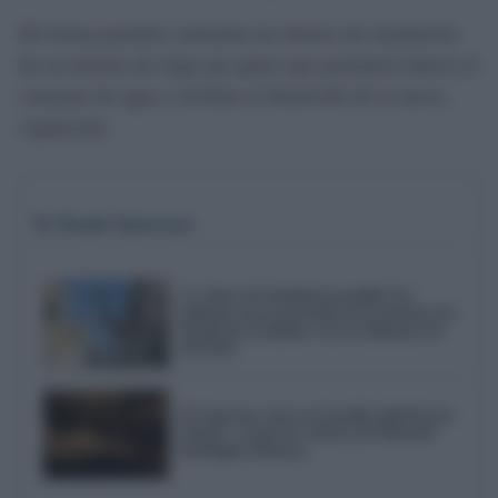
De forma paralela continúan las labores de instalación
de un sistema de riego por goteo que permitirá reducir el
consumo de agua y facilitar el desarrollo de la nueva
vegetación.
Te Puede Interesar
La Junta de Andalucía prohíbe las
palomas en la procesión de la patrona de
Alcalá de Guadaíra tras la denuncia de
PACMA
El Supremo cierra la batalla judicial por
Triana y avala las críticas de Eduardo
Rodríguez Rodway