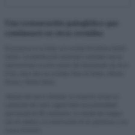
Una restauración paisajística que
continuará en otras avenidas
El proyecto no se limita a la avenida Presidente Adolfo
Suárez. La planificación municipal contempla nuevas
intervenciones en otros puntos del denominado eje de la
Feria, entre ellos las avenidas Flota de Indias, Alfredo
Krauss y Rubén Darío.
Además del nuevo arbolado, la actuación incluye la
sustitución del suelo vegetal hasta una profundidad
aproximada de 80 centímetros, la retirada del antiguo
seto de adelfas y la conservación de las palmáceas y las
yucas existentes.