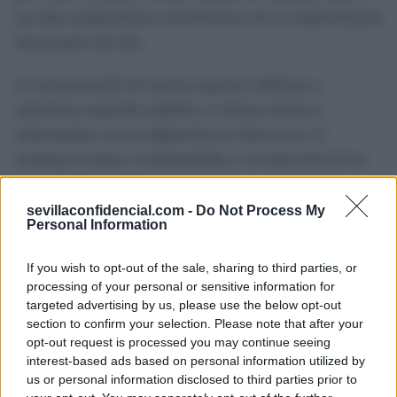
las altas temperaturas características de la ciudad durante
buena parte del año.
La incorporación de nuevas especies arbóreas y
arbustivas responde también a criterios técnicos
relacionados con la adaptación al clima local, la
resistencia frente a enfermedades y la reducción de las
necesidades de mantenimiento.
sevillaconfidencial.com -
Do Not Process My
Personal Information
Con la finalización de esta fase, los trabajos avanzarán
hacia la plantación de los arbustos restantes y la
If you wish to opt-out of the sale, sharing to third parties, or
consolidación del nuevo diseño paisajístico, que
processing of your personal or sensitive information for
transformará uno de los accesos más visibles al recinto
targeted advertising by us, please use the below opt-out
section to confirm your selection. Please note that after your
ferial y a los barrios del entorno dentro del plan
opt-out request is processed you may continue seeing
municipal de ampliación de la infraestructura verde de
interest-based ads based on personal information utilized by
Sevilla.
us or personal information disclosed to third parties prior to