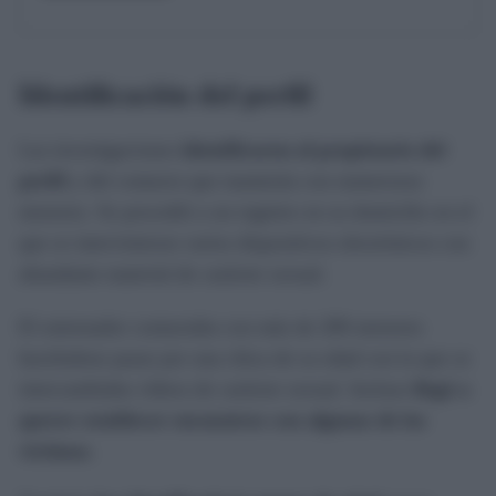
Identificación del perfil
Las investigaciones
identificaron al propietario del
perfil
y del contacto que mantenía con numerosos
menores. Se procedió a un registro en su domicilio en el
que se intervinieron varios dispositivos electrónicos con
abundante material de carácter sexual.
El entrenador contactaba con más de 200 menores
haciéndose pasar por una chica de su edad con la que se
intercambiaba vídeos de carácter sexual. Incluso
llegó a
querer establecer encuentros con algunas de las
víctimas
.