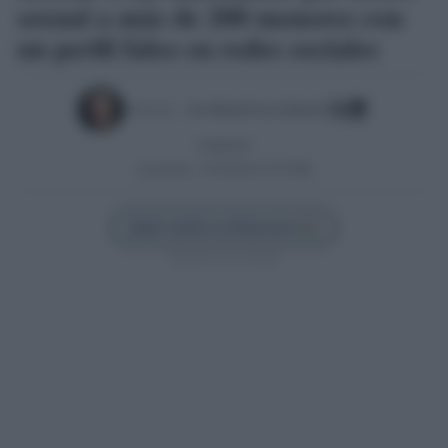
sexual a más de 200 menores con
un perfil falso en redes sociales
Escrito por:
Jose Manuel Garcia Bautista
22/08/2023
Actualizado:
07/05/2024 (23:35 PM)
Añadir Sevilla Confidencial en
Síguenos en Google