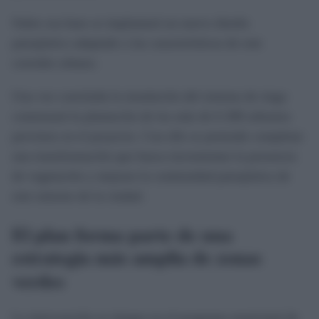
Sobre esa base se implantará un nuevo diseño
paisajístico adaptado a las características de este
corredor urbano.
Una vez concluida la instalación del sistema de riego
comenzará la plantación de los más de 6.300 arbustos
previstos en el proyecto. Con ello se pretende completar
una transformación que busca incrementar la presencia
de vegetación y mejorar la continuidad paisajística de
este entorno de la ciudad.
El plan forma parte de una
estrategia más amplia de zonas
verdes
La intervención se integra en el programa municipal de