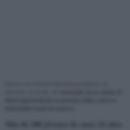
Efectivos de la Policía Nacional precedieron a la
detención, en Sevilla, del
entrenador de un equipo de
fútbol imputándosele un presunto delito contra la
indemnidad sexual de menores
.
Más de 200 jóvenes de unos 14 años