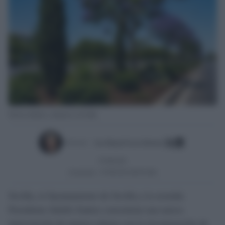
Nuevos árboles y arbustos en Sevilla.
Escrito por:
Jose Manuel Garcia Bautista
07/08/2026
Actualizado:
07/08/2026 (08:09 AM)
Sevilla, el Ayuntamiento de Sevilla y la avenida
Presidente Adolfo Suárez concentran una nueva
intervención de mejora urbana con la incorporación de