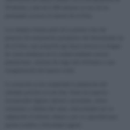
59 árboles y más de 6.300 arbustos en uno de los
principales accesos al entorno de la Feria.
Los trabajos forman parte de la primera fase del
proyecto de restauración paisajística del denominado eje
de la Feria, una actuación que busca renovar la imagen
de varias medianas de la ciudad mediante nuevas
plantaciones, sistemas de riego más eficientes y una
reorganización del espacio verde.
La actuación ya ha completado la plantación del
arbolado previsto en esta fase. Entre las especies
incorporadas figuran cipreses, jacarandas, olmos
resistentes y árboles del amor, seleccionados por su
adaptación al entorno urbano y por su capacidad para
aportar sombra y diversidad vegetal.