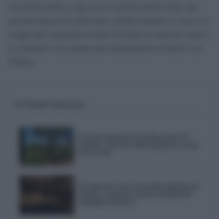
ese perfil podría y que tras el mismo podría estar una
persona mayor de edad pues evitaba mostrar su cara y le
exigía más contenido sexual. El chico se armó de valor y
lo comentó a sus padres que denunciaron el hecho a la
Policía.
Te Puede Interesar
El Ayuntamiento de Sevilla planta 59
árboles y más de 6.300 arbustos en el eje
de la Feria
El Supremo cierra la batalla judicial por
Triana y avala las críticas de Eduardo
Rodríguez Rodway