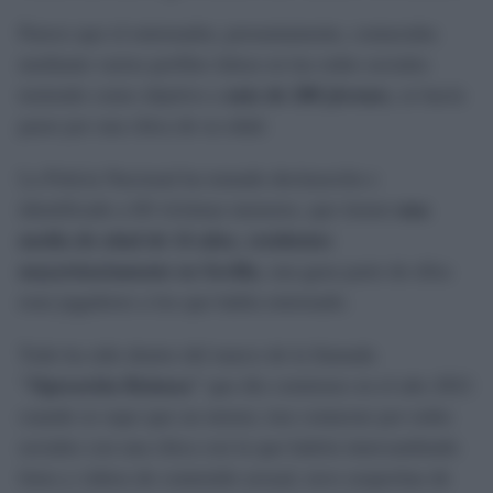
Parece que el entrenador, presuntamente, contactaba
mediante varios perfiles falsos en las redes sociales
teniendo como objetivo a
más de 200 jóvenes
, se hacía
parar por una chica de su edad.
La Policía Nacional ha tomado declaración e
identificado a 60 víctimas menores, que tienen
una
media de edad de 14 años
,
residentes
mayoritariamente en Sevilla
, una gran parte de ellos
eran jugadores a los que había entrenado.
Todo ha sido dentro del marco de la llamada
"Operación Reinosa"
que dio comienzo en el año 2021
cuando se supo que un menor, tras contactar por redes
sociales con una chica con la que habría intercambiado
fotos y videos de contenido sexual, tuvo sospechas de