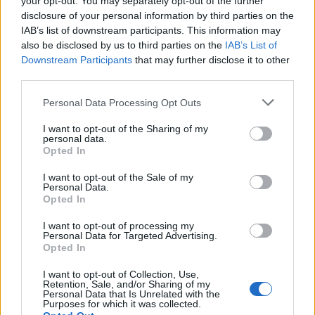
your opt-out. You may separately opt-out of the further
disclosure of your personal information by third parties on the
IAB’s list of downstream participants. This information may
also be disclosed by us to third parties on the
IAB’s List of
Downstream Participants
that may further disclose it to other
third parties.
Please note that this website/app uses one or more Google
Personal Data Processing Opt Outs
El Supremo cierra la batalla judicial
services and may gather and store information including but
por Triana y avala las críticas de
not limited to your visit or usage behaviour. You may click to
I want to opt-out of the Sharing of my
personal data.
grant or deny consent to Google and its third-party tags to
Opted In
Eduardo Rodríguez Rodway
use your data for below specified purposes in below Google
consent section.
I want to opt-out of the Sale of my
Personal Data.
Opted In
I want to opt-out of processing my
Personal Data for Targeted Advertising.
Opted In
I want to opt-out of Collection, Use,
Retention, Sale, and/or Sharing of my
Personal Data that Is Unrelated with the
Purposes for which it was collected.