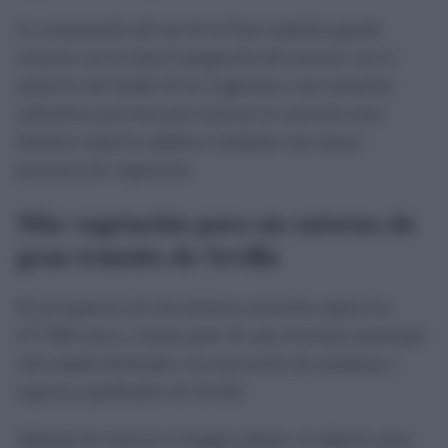
La restauración del eje de la Feria también guarda
relación con la futura integración del entorno con el
proyecto del Jardín de las Cigarreras, una actuación
urbanística prevista para mejorar la conexión entre
distintos espacios públicos mediante una mayor
presencia de vegetación.
Más vegetación para un entorno de
gran tránsito de Sevilla
El presupuesto de esta primera actuación supera los
477.000 euros y forma parte de una inversión municipal
más amplia destinada a la renovación de medianas y
espacios ajardinados de Sevilla.
Además de renovar la imagen urbana, el objetivo pasa