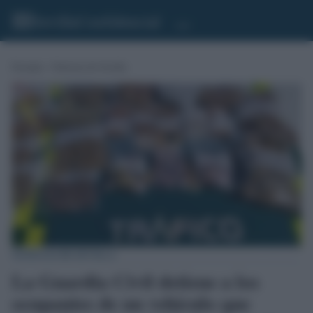
Portada
»
Noticias de Sevilla
NOTICIAS DE SEVILLA
La Guardia Civil detiene a los
ocupantes de un vehículo que