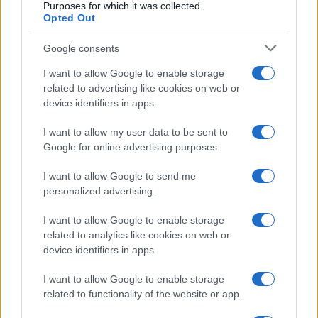
Purposes for which it was collected.
Opted Out
Google consents
Litigio en el grupo Triana.
I want to allow Google to enable storage
related to advertising like cookies on web or
Escrito por:
Jose Manuel Garcia Bautista
device identifiers in apps.
07/08/2026
I want to allow my user data to be sent to
Actualizado:
07/08/2026 (08:09 AM)
Google for online advertising purposes.
La larga disputa judicial surgida alrededor del nombre
I want to allow Google to send me
personalized advertising.
de Triana ha sumado un nuevo capítulo con la decisión
del Tribunal Supremo, que da por cerrada la controversia
I want to allow Google to enable storage
relacionada con las declaraciones realizadas por Eduardo
related to analytics like cookies on web or
device identifiers in apps.
Rodríguez Rodway, único miembro vivo de la formación
original del histórico grupo sevillano.
I want to allow Google to enable storage
related to functionality of the website or app.
La resolución confirma que las expresiones dirigidas