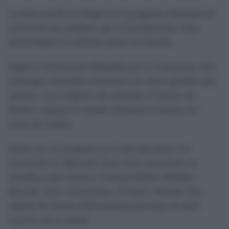
La intervención se integra en el programa municipal de
renovación de medianas que el Ayuntamiento viene
desarrollando en distintos puntos de Sevilla.
Según la información difundida por el Consistorio, esta
estrategia contempla actuaciones en varios grandes ejes
urbanos con el objetivo de aumentar el número de
árboles, mejorar la calidad ambiental y reforzar las
zonas de sombra.
Dentro de ese programa ya se han ejecutado o se
encuentran en diferentes fases otras actuaciones en
avenidas como Torneo, Concejal Alberto Jiménez-
Becerril, Jerez, Ferroviarios, Ucrania y Kansas City,
además de futuras intervenciones previstas en otros
espacios de la ciudad.