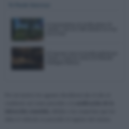
Te Puede Interesar
El Ayuntamiento de Sevilla planta 59
árboles y más de 6.300 arbustos en el eje
de la Feria
El Supremo cierra la batalla judicial por
Triana y avala las críticas de Eduardo
Rodríguez Rodway
Por tal motivo los agentes decidieron dar el alto al
conductor así como proceder a la
notificación de la
infracción cometida
, debido a las sospechas que les
daba el vehículo se procedió al registro del mismo.