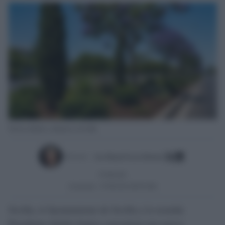
Nuevos árboles y arbustos en Sevilla.
Escrito por:
Jose Manuel Garcia Bautista
07/08/2026
Actualizado:
07/08/2026 (08:09 AM)
Sevilla, el Ayuntamiento de Sevilla y la avenida
Presidente Adolfo Suárez concentran una nueva