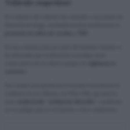
Vehículo sospechoso
El conductor del vehículo fue sometido a una prueba de
detección de droga, resultando positiva al detectarse la
presencia en saliva de cocaína y THC
.
En una comunicación por parte del Instituto Armado se
ha informado que la detención se produjo como
consecuencia de las labores propias de
vigilancia en
carretera
.
Fue cuando una patrulla de la Guardia Civil detectó al
conductor de un vehículo, un Volvo S40, que parecía
estar
conduciendo "totalmente distraído"
y pudiendo
ser un peligro para la circulación y otros conductores.