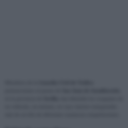
Miembros de la
Guardia Civil de Tráfico
pertenecientes al puesto de
San Juan de Aznalfarache
,
en la provincia de
Sevilla
, han detenido los ocupantes de
un vehículo, un turismo, en cuyo interior transportaba
más de un kilo de diferentes sustancias estupefacientes.