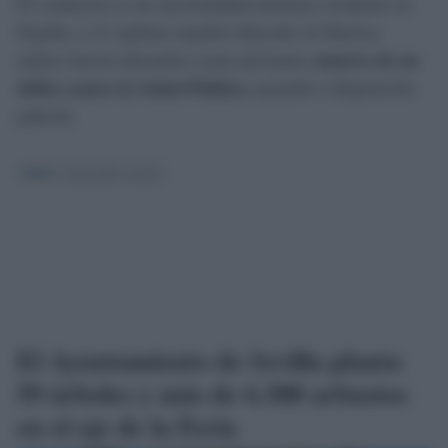
El conductos es de nacionalidad austriaca residente en
España, y el copiloto español afincado en Huelva,
ambos fueron detenidos como presuntos
autores de un
delito contra la Salud Pública
, pasando a disposición
judicial.
TEMAS:
Narcotráfico Sevilla
El Ayuntamiento de Sevilla planta
59 árboles y más de 6.300 arbustos
en el eje de la Feria