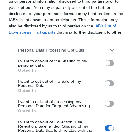
Sevilla.
us or personal information disclosed to third parties prior to
your opt-out. You may separately opt-out of the further
disclosure of your personal information by third parties on the
IAB’s list of downstream participants. This information may
also be disclosed by us to third parties on the
IAB’s List of
Downstream Participants
that may further disclose it to other
third parties.
Please note that this website/app uses one or more Google
Personal Data Processing Opt Outs
El Supremo cierra la batalla judicial
services and may gather and store information including but
not limited to your visit or usage behaviour. You may click to
I want to opt-out of the Sharing of my
por Triana y avala las críticas de
personal data.
grant or deny consent to Google and its third-party tags to
Opted In
Eduardo Rodríguez Rodway
use your data for below specified purposes in below Google
consent section.
I want to opt-out of the Sale of my
Personal Data.
Opted In
I want to opt-out of processing my
Personal Data for Targeted Advertising.
Opted In
I want to opt-out of Collection, Use,
Retention, Sale, and/or Sharing of my
Personal Data that Is Unrelated with the