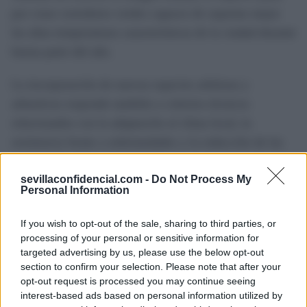
por crear corredores verdes capaces de soportar mejor
las altas temperaturas características de la ciudad durante
buena parte del año.
La incorporación de nuevas especies arbóreas y
arbustivas responde también a criterios técnicos
relacionados con la adaptación al clima local, la
resistencia frente a enfermedades y la reducción de las
necesidades de mantenimiento.
sevillaconfidencial.com -
Do Not Process My
Personal Information
Con la finalización de esta fase, los trabajos avanzarán
hacia la plantación de los arbustos restantes y la
If you wish to opt-out of the sale, sharing to third parties, or
consolidación del nuevo diseño paisajístico, que
processing of your personal or sensitive information for
transformará uno de los accesos más visibles al recinto
targeted advertising by us, please use the below opt-out
section to confirm your selection. Please note that after your
ferial y a los barrios del entorno dentro del plan
opt-out request is processed you may continue seeing
municipal de ampliación de la infraestructura verde de
interest-based ads based on personal information utilized by