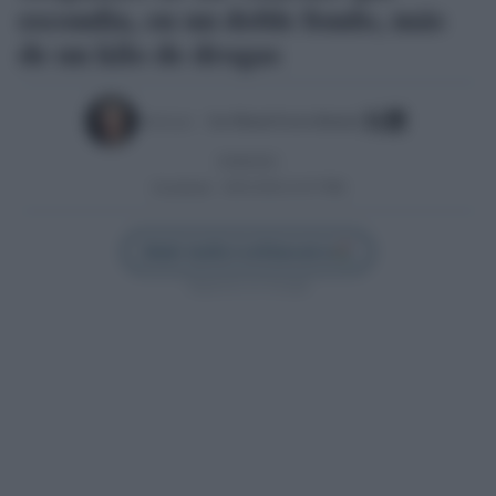
escondía, en un doble fondo, más
de un kilo de drogas
Escrito por:
Jose Manuel Garcia Bautista
03/08/2023
Actualizado:
28/01/2026 (14:47 PM)
Añadir Sevilla Confidencial en
Síguenos en Google