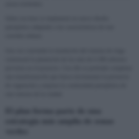
yucas existentes.
Sobre esa base se implantará un nuevo diseño
paisajístico adaptado a las características de este
corredor urbano.
Una vez concluida la instalación del sistema de riego
comenzará la plantación de los más de 6.300 arbustos
previstos en el proyecto. Con ello se pretende completar
una transformación que busca incrementar la presencia
de vegetación y mejorar la continuidad paisajística de
este entorno de la ciudad.
El plan forma parte de una
estrategia más amplia de zonas
verdes