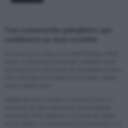
Una restauración paisajística que
continuará en otras avenidas
El proyecto no se limita a la avenida Presidente Adolfo
Suárez. La planificación municipal contempla nuevas
intervenciones en otros puntos del denominado eje de la
Feria, entre ellos las avenidas Flota de Indias, Alfredo
Krauss y Rubén Darío.
Además del nuevo arbolado, la actuación incluye la
sustitución del suelo vegetal hasta una profundidad
aproximada de 80 centímetros, la retirada del antiguo
seto de adelfas y la conservación de las palmáceas y las