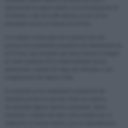
intervención de mejora urbana con la incorporación de
59 árboles y más de 6.300 arbustos en uno de los
principales accesos al entorno de la Feria.
Los trabajos forman parte de la primera fase del
proyecto de restauración paisajística del denominado eje
de la Feria, una actuación que busca renovar la imagen
de varias medianas de la ciudad mediante nuevas
plantaciones, sistemas de riego más eficientes y una
reorganización del espacio verde.
La actuación ya ha completado la plantación del
arbolado previsto en esta fase. Entre las especies
incorporadas figuran cipreses, jacarandas, olmos
resistentes y árboles del amor, seleccionados por su
adaptación al entorno urbano y por su capacidad para