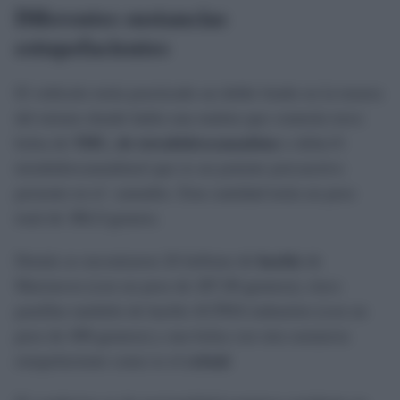
Diferentes sustancias
estupefacientes
El vehículo tenía practicado un doble fondo en la trasera
del mismo donde había una maleta que contenía trece
bolsa de
THC, de tetrahidrocannabino
o delta-9-
tetrahidrocannabinol que es un potente psicoactivo
presente en el cannabis. Esta cantidad tenía un peso
total de 386,9 gramos.
Demás se encontraron 26 bellotas de
hachís
de
Marruecos (con un peso de 287,90 gramos); cinco
pastillas también de hachís ACPHA industries (con un
peso de 498 gramos) y una bolsa con otra sustancia
estupefaciente como es el
cristal
.