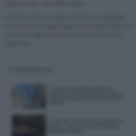
aportar sombra y diversidad vegetal.
De forma paralela continúan las labores de instalación
de un sistema de riego por goteo que permitirá reducir el
consumo de agua y facilitar el desarrollo de la nueva
vegetación.
Te Puede Interesar
La Junta de Andalucía prohíbe las
palomas en la procesión de la patrona de
Alcalá de Guadaíra tras la denuncia de
PACMA
El Supremo cierra la batalla judicial por
Triana y avala las críticas de Eduardo
Rodríguez Rodway