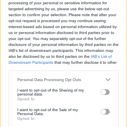
processing of your personal or sensitive information for
exactas de una muerte que acabará siendo analizada por
targeted advertising by us, please use the below opt-out
un tribunal del jurado.
section to confirm your selection. Please note that after your
opt-out request is processed you may continue seeing
interest-based ads based on personal information utilized by
TEMAS:
Sucesos en Sevilla
us or personal information disclosed to third parties prior to
your opt-out. You may separately opt-out of the further
disclosure of your personal information by third parties on the
IAB’s list of downstream participants. This information may
also be disclosed by us to third parties on the
IAB’s List of
Downstream Participants
that may further disclose it to other
third parties.
Please note that this website/app uses one or more Google
Personal Data Processing Opt Outs
El Ayuntamiento de Sevilla planta
services and may gather and store information including but
59 árboles y más de 6.300 arbustos
not limited to your visit or usage behaviour. You may click to
I want to opt-out of the Sharing of my
personal data.
grant or deny consent to Google and its third-party tags to
en el eje de la Feria
Opted In
use your data for below specified purposes in below Google
consent section.
I want to opt-out of the Sale of my
Personal Data.
Opted In