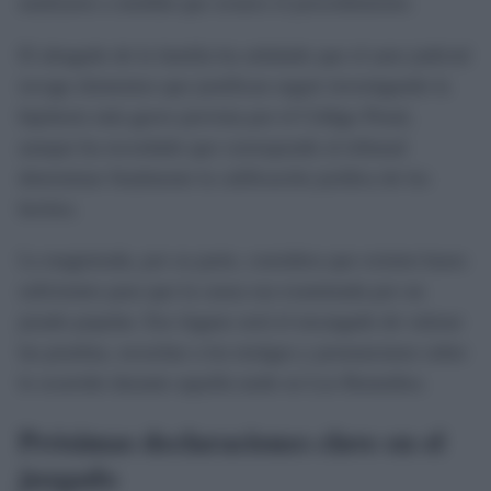
analizarse a medida que avance el procedimiento.
El abogado de la familia ha señalado que el auto judicial
recoge elementos que justifican seguir investigando la
hipótesis más grave prevista por el Código Penal,
aunque ha recordado que corresponde al tribunal
determinar finalmente la calificación jurídica de los
hechos.
La magistrada, por su parte, considera que existen bases
suficientes para que la causa sea examinada por un
jurado popular. Ese órgano será el encargado de valorar
las pruebas, escuchar a los testigos y pronunciarse sobre
lo ocurrido durante aquella tarde en Los Remedios.
Próximas declaraciones clave en el
juzgado