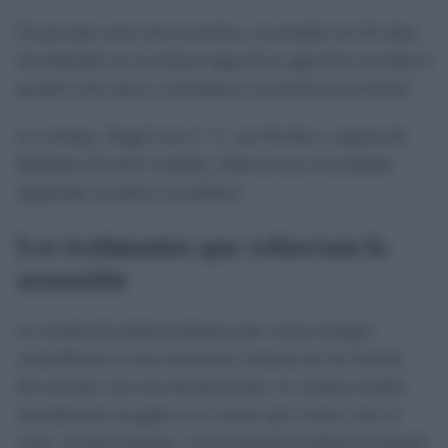
El presunto autor de los hechos, un hombre de 43 años,
fue detenido en el mismo lugar de la agresión ocurrida el
pasado 6 de mayo y permanece en prisión provisional.
La víctima, Ángel Luis V. V., de 49 años y natural de
Bollullos Par del Condado, falleció tras el incidente
registrado en plena vía pública.
Los testimonios que refuerzan la
acusación
La resolución judicial destaca que varios testigos
coincidieron en una secuencia concreta de los hechos.
De acuerdo con esas declaraciones, la víctima recibió
inicialmente un golpe en el rostro que la hizo caer al
suelo. Posteriormente, el investigado la habría levantado