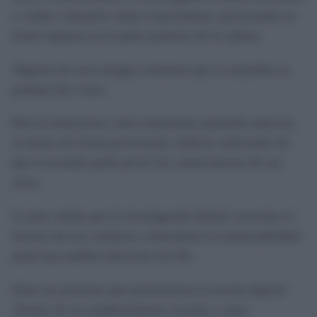
y vuelto a lanzarla contra el pavimento, provocando un
fuerte impacto en la parte posterior de la cabeza.
Algunos de esos testigos sostienen que la maniobra se
produjo dos veces.
Para la instructora, estos testimonios permiten apreciar,
al menos de forma provisional, indicios suficientes de
que el acusado pudo prever las consecuencias de sus
actos.
La juez señala que la investigación deberá concretar el
alcance de esa conducta y determinar la responsabilidad
penal que pudiera derivarse de ella.
Entre las personas que presenciaron la escena figuran
clientes de un establecimiento cercano y otros