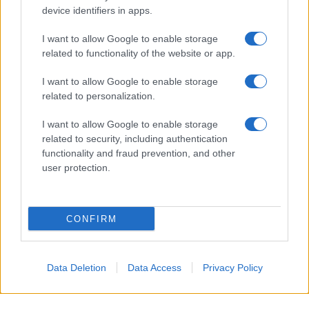
device identifiers in apps.
principales accesos al entorno de la Feria.
I want to allow Google to enable storage
Los trabajos forman parte de la primera fase del
related to functionality of the website or app.
proyecto de restauración paisajística del denominado eje
I want to allow Google to enable storage
de la Feria, una actuación que busca renovar la imagen
related to personalization.
de varias medianas de la ciudad mediante nuevas
plantaciones, sistemas de riego más eficientes y una
I want to allow Google to enable storage
related to security, including authentication
reorganización del espacio verde.
functionality and fraud prevention, and other
user protection.
La actuación ya ha completado la plantación del
arbolado previsto en esta fase. Entre las especies
incorporadas figuran cipreses, jacarandas, olmos
CONFIRM
resistentes y árboles del amor, seleccionados por su
adaptación al entorno urbano y por su capacidad para
Data Deletion
Data Access
Privacy Policy
aportar sombra y diversidad vegetal.
De forma paralela continúan las labores de instalación