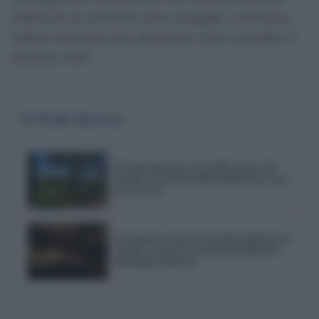
todavía de ser ratificados ante el juzgado, constituyen
indicios relevantes para determinar cómo se produjo el
desenlace fatal.
Te Puede Interesar
El Ayuntamiento de Sevilla planta 59
árboles y más de 6.300 arbustos en el eje
de la Feria
El Supremo cierra la batalla judicial por
Triana y avala las críticas de Eduardo
Rodríguez Rodway