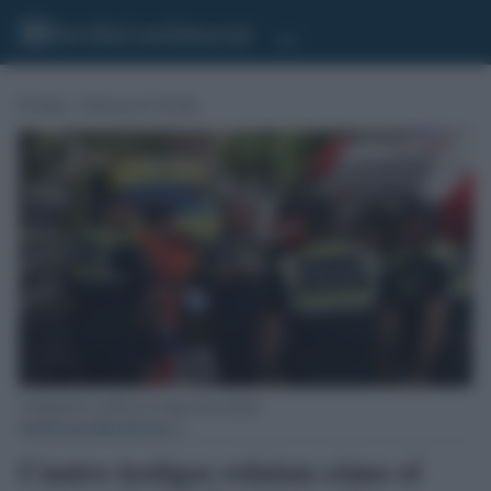
Portada
»
Noticias de Sevilla
Ambulancias y policía en el lugar del accidente.
NOTICIAS DE SEVILLA
Cuatro testigos relatan cómo el