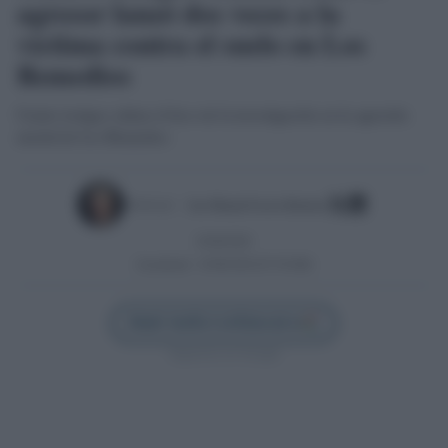
agresor lanzó dos veces a la
víctima contra el suelo en Los
Remedios
Cuatro testigos sitúan el foco de la investigación en la agresión
mortal de Los Remedios
Escrito por:
Jose Manuel Garcia Bautista
02/06/2026
Actualizado:
02/06/2026 (07:59 AM)
Añadir Sevilla Confidencial en
Síguenos en Google