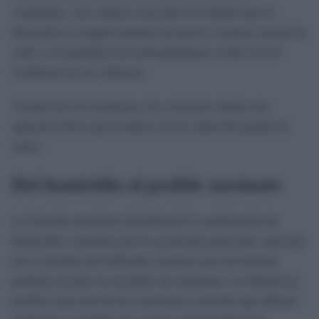
viandantes. Sus relatos coinciden en señalar que la
discusión se originó después de que la víctima cruzara la
calle y se produjera un enfrentamiento verbal con el
conductor de un vehículo.
A partir de ese momento, las versiones sitúan una
agresión física que terminó con la caída del peatón al
suelo.
Del homicidio al posible asesinato
La Fiscalía mantiene inicialmente la calificación de
homicidio, mientras que la acusación particular, ejercida
por la familia del fallecido, sostiene que los hechos
podrían encajar en un delito de asesinato. La diferencia
jurídica será una de las cuestiones centrales que deberá