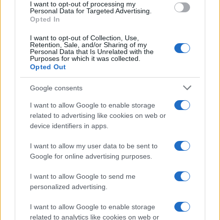
I want to opt-out of processing my
Personal Data for Targeted Advertising.
Opted In
I want to opt-out of Collection, Use,
Retention, Sale, and/or Sharing of my
Personal Data that Is Unrelated with the
Purposes for which it was collected.
Opted Out
Google consents
Nuevos árboles y arbustos en Sevilla.
I want to allow Google to enable storage
related to advertising like cookies on web or
Escrito por:
Jose Manuel Garcia Bautista
device identifiers in apps.
07/08/2026
I want to allow my user data to be sent to
Actualizado:
07/08/2026 (08:09 AM)
Google for online advertising purposes.
Sevilla, el Ayuntamiento de Sevilla y la avenida
I want to allow Google to send me
Presidente Adolfo Suárez concentran una nueva
personalized advertising.
intervención de mejora urbana con la incorporación de
I want to allow Google to enable storage
59 árboles y más de 6.300 arbustos en uno de los
related to analytics like cookies on web or