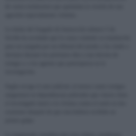
de varios testimonios que apuntalan la versión de una
agresión especialmente violenta.
La titular del Juzgado de Instrucción número 5 de
Sevilla ha acordado que la causa continúe su tramitación
para ser juzgada por un tribunal del jurado y ha citado a
declarar durante los próximos días a una docena de
testigos y a los agentes que participaron en la
investigación.
Según recoge el auto judicial, al menos cuatro testigos
aseguraron en dependencias policiales que vieron cómo
el investigado lanzó a la víctima contra el suelo en dos
ocasiones después de que esta hubiera recibido un
primer golpe.
La magistrada considera que esos relatos, pendientes