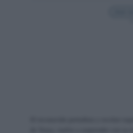
Añadir Sev
Sí
El reconocido periodista y escritor es
de Troya, vuelve a sorprender con su 