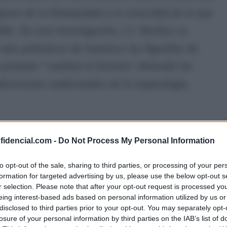
ígenes de la Humanidad y la veracidad de lo que
le. En esta investigación, J.J. Benítez se
más polémicos de América: las figurillas de
promete "cambiar la historia" abriendo las
licaciones tradicionales de la arqueología.
co" comienza en 1989, cuando Benítez visita
nfidencial.com -
Do Not Process My Personal Information
 Acámbaro, en el estado mexicano de
to opt-out of the sale, sharing to third parties, or processing of your per
do doctor Fernando Jiménez del Oso, allí se
formation for targeted advertising by us, please use the below opt-out s
r selection. Please note that after your opt-out request is processed y
s de barro que representan una variedad
eing interest-based ads based on personal information utilized by us or
disclosed to third parties prior to your opt-out. You may separately opt-
ios como tiranosaurios y diplodocus, hasta
losure of your personal information by third parties on the IAB’s list of