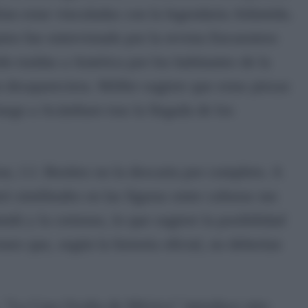
ían estar vinculadas con la legendaria Atlántida.
ien fue entrevistado por la revista Encuentros
sido traídas a América por los habitantes de la
n desapareciera. Möller sugiere que estas piezas
luego a Acámbaro tras la llegada de los
rar, J.J. Benítez no la descarta por completo. A
ó similitudes en las figuras entre culturas tan
indú y la cretense, lo que sugiere la posibilidad
ones que, según la historia oficial, no deberían
 "La Cara Oculta de México" introduce otro