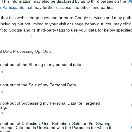
 más de 30.000 piezas fueron halladas entre
. This information may also be disclosed by us to third parties on the
IA
Participants
that may further disclose it to other third parties.
 llamado Waldemar Julsrud.
 that this website/app uses one or more Google services and may gath
including but not limited to your visit or usage behaviour. You may click 
aciones científicas, muchas de estas figurillas
 to Google and its third-party tags to use your data for below specifi
mente 3,590 años, lo que situaría su creación
ogle consent section.
ce directamente el consenso arqueológico, que
l Data Processing Opt Outs
uieron millones de años antes de la aparición de
o opt-out of the Sharing of my personal data.
on carbono 14 y termoluminiscencia sugieren
In
ue plantea una pregunta clave: ¿cómo es posible
o opt-out of the Sale of my Personal Data.
 representaran criaturas que, según la ciencia,
In
to opt-out of processing my Personal Data for Targeted
ing.
In
 Acámbaro ha generado una división entre los
o opt-out of Collection, Use, Retention, Sale, and/or Sharing
eólogos, como Charles DiPeso, descartan las
ersonal Data that Is Unrelated with the Purposes for which it
lected.