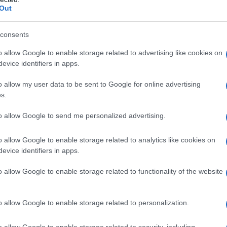
nvestigadores como Charles Hapgood y Raymond
Out
nas de estudio. Hapgood fue testigo de
consents
zas en contextos que hacen difícil justificar
o allow Google to enable storage related to advertising like cookies on
s que Barber identificó similitudes entre las
evice identifiers in apps.
 el profesor Romer, de la Universidad de
o allow my user data to be sent to Google for online advertising
figuras representaban dinosaurios
s.
s antiguos mexicanos pudieron haber tenido
to allow Google to send me personalized advertising.
o allow Google to enable storage related to analytics like cookies on
evice identifiers in apps.
o allow Google to enable storage related to functionality of the website
o allow Google to enable storage related to personalization.
e la joven que desapareció de un camión en una
o allow Google to enable storage related to security, including