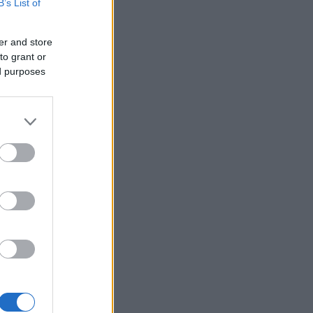
B’s List of
er and store
to grant or
ed purposes