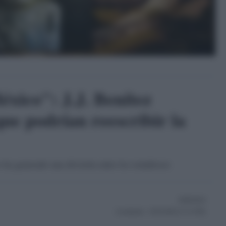
xico": J.J. Benítez
que podrían reescribir la
 ha generado una división entre los estudiosos
30/09/2024
Actualizado:
23/01/2026 (17:21 PM)