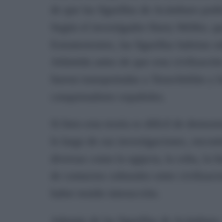
de que las figurillas de Acámbaro podr
Según el investigador Harry Möller, qu
Extraterrestres, las figurillas habrían 
Atlántida antes de que esta civilizació
fueron transportadas a Tenochtitlán y 
conquistadores españoles.
Si bien esta teoría es difícil de demost
lo largo de sus investigaciones, encontr
diversas como la egipcia, la celta, la h
de contactos culturales entre civilizaci
haber tenido interacción.
Además de las figurillas de Acámbaro,