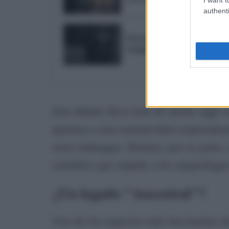
authenti
Investigamos en la vieja f
aseguran sentir presencia
Este debate lleva más de medio siglo si
apuntan a una autenticidad sorprendente
estos hallazgos. Benítez, por su parte,
científico que impide a los arqueólogo
¿Un legado "Ancestral"?
Uno de los aspectos más fascinantes de 