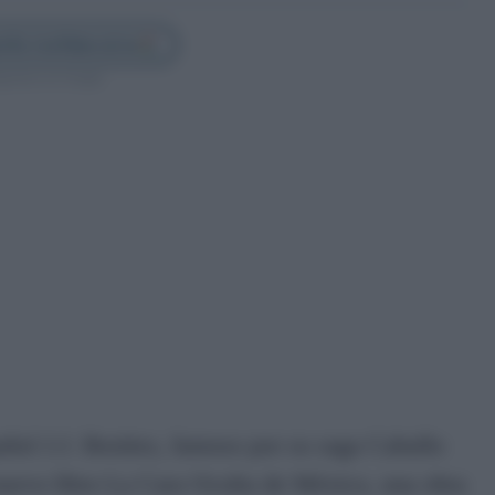
illa Confidencial en
guenos en Google
pañol J.J. Benítez, famoso por su saga Caballo
nuevo libro La Cara Oculta de México, una obra