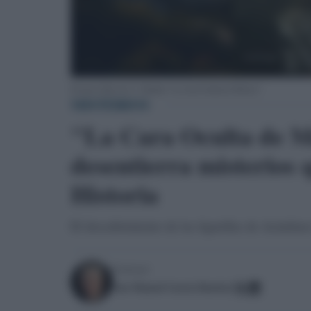
El nuevo libro de J.J. Benítez "La Cara Oculta de México".
MISTERIOS
"La Cara Oculta de Mé
desentierra misterios 
Historia
El descubrimiento de las figurillas de Acámbaro
Escrito por:
Jose Manuel Garcia Bautista